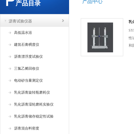
产品中心
产品目录
沥青试验仪器
乳
S
高低温水浴
性
建筑石膏稠度仪
和国
2
沥青漂浮度试验仪
合
储
三氯乙烯回收仪
1
电动砂当量测定仪
的
的
乳化沥青旋转瓶磨耗仪
乳化沥青湿轮磨耗实验仪
乳化沥青储存稳定性试验
沥青混合料密度