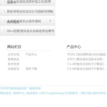
混凝土恒温恒湿养护箱工作原理
说明书
新标准电动击实仪分为国标和部标
水泥胶砂振实台操作规程
两种规格
HH-4型数显恒温水浴锅使用说明书
网站栏目
产品中心
公司介绍
产品中心
HTZH-2泡沫塑料着火性试验机
新闻动态
HTFS-3聚合物水泥防水涂料分散机
技术支持
CA-680激光尘埃粒子计数器28.3L
在线留言
资料下载
CA-680激光尘埃粒子计数器2
天津市华通实验仪器厂 版权所有
网站首页
|
新闻中心
|
联系我们
| 2016
GoogleSitemap
ICP备案号：
津ICP备16000700号-