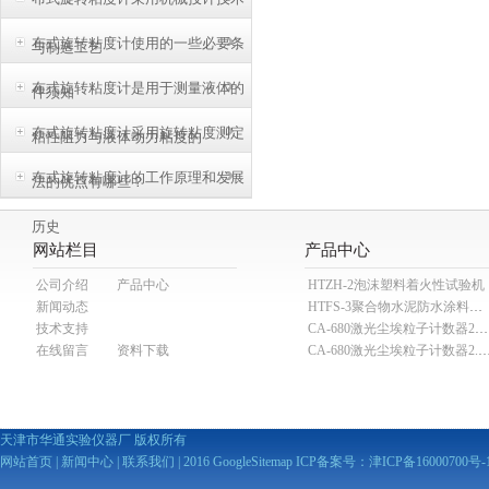
布式旋转粘度计使用的一些必要条
与制造工艺
布式旋转粘度计是用于测量液体的
件须知
布式旋转粘度计采用旋转粘度测定
粘性阻力与液体动力粘度的
布式旋转粘度计的工作原理和发展
法的优点有哪些？
历史
网站栏目
产品中心
公司介绍
产品中心
HTZH-2泡沫塑料着火性试验机
新闻动态
HTFS-3聚合物水泥防水涂料分散机
技术支持
CA-680激光尘埃粒子计数器28.3L
在线留言
资料下载
CA-680激光尘埃粒子计数器2
天津市华通实验仪器厂 版权所有
网站首页
|
新闻中心
|
联系我们
| 2016
GoogleSitemap
ICP备案号：
津ICP备16000700号-