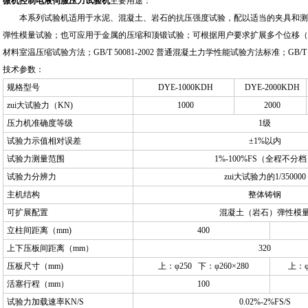
微机控制电液伺服压力试验机
主要用途：
本系列试验机适用于水泥、混凝土、岩石的抗压强度试验，配以适当的夹具和测
弹性模量试验；也可应用于金属的压缩和顶锻试验；可根据用户要求扩展多个位移（或变形）
材料室温压缩试验方法；GB/T 50081-2002 普通混凝土力学性能试验方法标准；GB/T 
技术参数：
规格型号
DYE-1000KDH
DYE-2000KDH
zui大试验力（KN)
1000
2000
压力机准确度等级
1级
试验力示值相对误差
±1%以内
试验力测量范围
1%-100%FS（全程不分
试验力分辨力
zui大试验力的1/350000
主机结构
整体铸钢
可扩展配置
混凝土（岩石）弹性模
立柱间距离（mm)
400
上下压板间距离（mm）
320
压板尺寸（mm)
上：φ250 下：φ260×280
上：φ
活塞行程（mm）
100
试验力加载速率KN/S
0.02%-2%FS/S