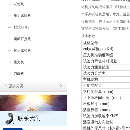
试验机
微机控制电液伺服压力试验机
主
本系列试验机适用于水泥、混凝
压力试验机
模量试验；也可应用于金属的压缩
蝶式引伸计
室温压缩试验方法；GB/T 5008
技术参数：
钢筋打点机
规格型号
zui大试验力（KN)
抗折试验机
压力机准确度等级
试验力示值相对误差
压力机
试验力测量范围
试验力分辨力
万能机
主机结构
可扩展配置
更多分类
立柱间距离（mm)
上下压板间距离（mm）
压板尺寸（mm)
活塞行程（mm）
试验力加载速率KN/S
活塞运动方向控制
整机外形尺寸（长×宽×高m