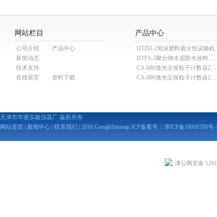
网站栏目
产品中心
公司介绍
产品中心
HTZH-2泡沫塑料着火性试验机
新闻动态
HTFS-3聚合物水泥防水涂料分散机
技术支持
CA-680激光尘埃粒子计数器28.3L
在线留言
资料下载
CA-680激光尘埃粒子计数器2
天津市华通实验仪器厂 版权所有
网站首页
|
新闻中心
|
联系我们
| 2016
GoogleSitemap
ICP备案号：
津ICP备16000700号-
津公网安备 12010