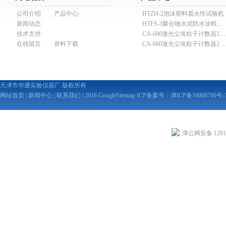
公司介绍
产品中心
HTZH-2泡沫塑料着火性试验机
新闻动态
HTFS-3聚合物水泥防水涂料分散机
技术支持
CA-680激光尘埃粒子计数器28.3L
在线留言
资料下载
CA-680激光尘埃粒子计数器2
天津市华通实验仪器厂 版权所有
网站首页
|
新闻中心
|
联系我们
| 2016
GoogleSitemap
ICP备案号：
津ICP备16000700号-
津公网安备 12010