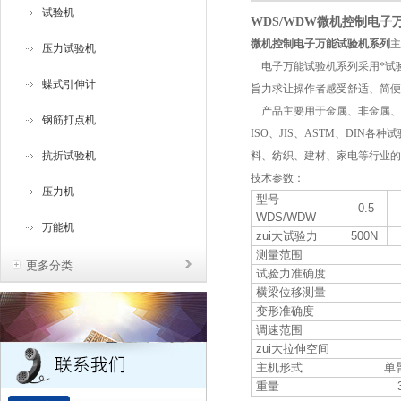
试验机
WDS/WDW微机控制电子
微机控制电子万能试验机系列
主
压力试验机
电子万能试验机系列采用*试验
蝶式引伸计
旨力求让操作者感受舒适、简便
产品主要用于金属、非金属、
钢筋打点机
ISO、JIS、ASTM、DI
抗折试验机
料、纺织、建材、家电等行业的
技术参数：
压力机
型号
-0.5
WDS/WDW
万能机
zui大试验力
500N
测量范围
更多分类
试验力准确度
横梁位移测量
变形准确度
调速范围
zui大拉伸空间
主机形式
单
重量