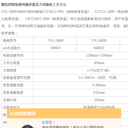
微机控制电液伺服井盖压力试验机
主要用途：
YJG-500H/600H/1000H根据CJ/T3012-1993《铸铁检查井盖》、CJ/T121-200
土检查井盖》、GB/T23857-2009《检查井盖》等行业或国家标准设计制作，用
求。注：HT材料试样只做破坏试验；QT材料试样或其它复合材料做循环、变形、破
技术参数：
规格型号
YJG-500H
YJG-600H
zui大试验力
500KN
600KN
有效试验空间
1200mm×1200mm
工作台高度
850mm
力值精度
≤±1%(优于1级）
加载速度调节范围
0.1-30KN/s（恒荷、可调）
变形测量范围
0-200mm
变形测量精度
0.01mm
活塞行程
350mm
过载保护点
超满量程2%自动卸荷
载荷指示精度
0.1KN
加载方式
欢迎您！
电动液压
来自局域网的朋友！有什么可以帮助您的