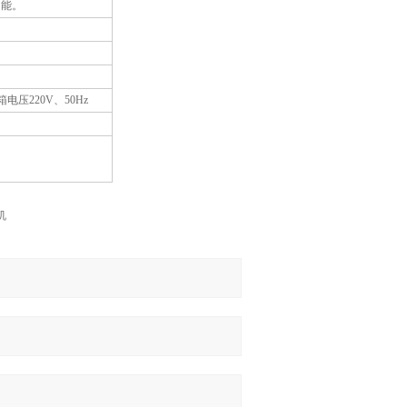
功能。
电压220V、50Hz
机