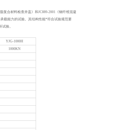
0《再生树脂复合材料检查井盖》和JC889-2001《钢纤维混凝
于井盖承载能力的试验。其结构性能*符合试验规范要
坏试验。
YJG-1000H
1000KN