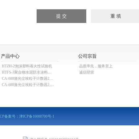
产品中心
公司宗旨
HTZH-2泡沫塑料着火性试验机
品质率先，服务至上
HTFS-3聚合物水泥防水涂料分散机
诚信经营
CA-680激光尘埃粒子计数器28.3L
CA-680激光尘埃粒子计数器2.83L
ICP备案号：
津ICP备16000700号-1