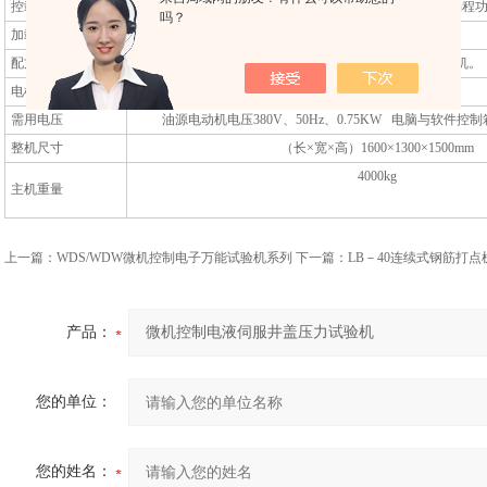
控载方式
微机控制与手动无级调速，具有自动编程
吗？
加载介质
86#抗磨液压油
配方牌电脑
19英寸液晶显示器，喷墨式打印机。
电机功率
1.5KW
需用电压
油源电动机电压380V、50Hz、0.75KW 电脑与软件控制箱
整机尺寸
（长×宽×高）1600×1300×1500mm
4000kg
主机重量
上一篇：
WDS/WDW微机控制电子万能试验机系列
下一篇：
LB－40连续式钢筋打点
产品：
您的单位：
您的姓名：