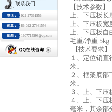
【技术参数】
上、下压板长度
电话：
022-27361556
上、下压板宽度
传真：
86-022-27361556
上、下压板自由
邮箱：
1607715598@qq.com
毛重/净重 5kg
【
技术要求
】
１、定位销直径
米。
２、框架底部下
米。
３、上、下压板
４、上、下压
毫米，其余部