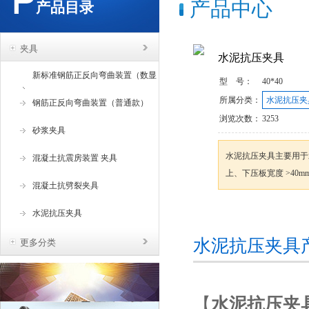
产品中心
产品目录
夹具
水泥抗压夹具
新标准钢筋正反向弯曲装置（数显
型 号：
40*40
所属分类：
水泥抗压夹
角度）
钢筋正反向弯曲装置（普通款）
浏览次数：
3253
砂浆夹具
水泥抗压夹具主要用于
混凝土抗震房装置 夹具
上、下压板宽度 >40m
混凝土抗劈裂夹具
水泥抗压夹具
咨询订购
水泥抗压夹具
更多分类
【
水泥抗压夹