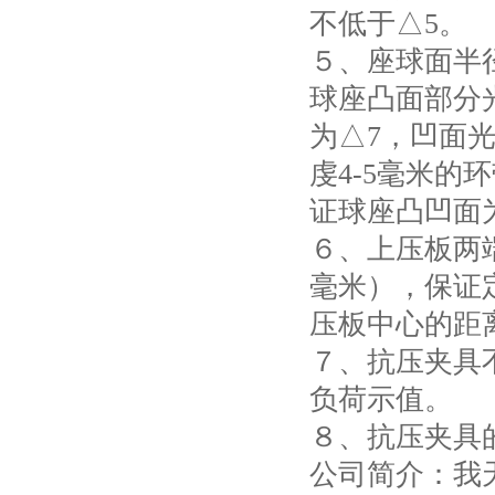
不低于△5。
５、座球面半
球座凸面部分
为△7，凹面光
虔4-5毫米的
证球座凸凹面
６、上压板两端
毫米），保证
压板中心的距
７、抗压夹具
负荷示值。
８、抗压夹具
公司简介：我