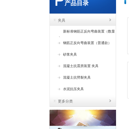
产品目录
夹具
新标准钢筋正反向弯曲装置（数显
角度）
钢筋正反向弯曲装置（普通款）
砂浆夹具
混凝土抗震房装置 夹具
混凝土抗劈裂夹具
水泥抗压夹具
更多分类