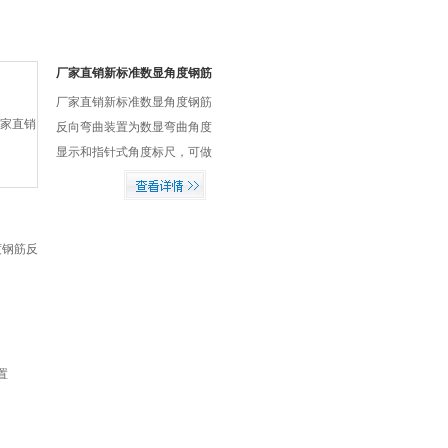
厂家直销新标准数显角度钢筋
反向弯曲装置
厂家直销新标准数显角度钢筋
反向弯曲装置为数显弯曲角度
显示和指针式角度标尺，可做
新标准正向90°、反向20°度数
精准。可以使实验人员直观了
解弯曲角度，大大提高了工作
效率。