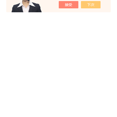
想试验设备。此装置为数显弯
曲角度显示和指针式角度标
尺，可做新标准正向90°、反
向20°度数精准。新标准钢筋
正反向弯曲装置（数显角度）