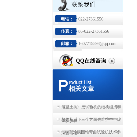
电话：
022-27361556
传真：
86-022-27361556
邮箱：
1607715598@qq.com
相关文章
混凝土抗冲磨试验机的结构组成和
教你从以下三个方面去维护中空玻
试验步骤
QTZ型涂膜圆锥弯曲试验机技术参
璃露点仪