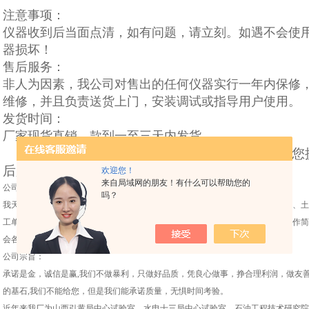
注意事项：
仪器收到后当面点清，如有问题，请立刻。如遇不会使
器损坏！
售后服务：
非人为因素，我公司对售出的任何仪器实行一年内保修
维修，并且负责送货上门，安装调试或指导用户使用。
发货时间：
厂家现货直销，款到一至三天内发货。
质优价廉，欢迎惠顾！天津市华通实验仪器厂为您提
后服务！值得你的信赖！
欢迎您！
来自局域网的朋友！有什么可以帮助您的
公司简介：
吗？
我天津市华通实验仪器厂主要生产销售建筑公路试验仪器，各种砼、水泥、沥青、土
工单位提供全套的试验仪器设备。十年来坚持走专业化道路，产品功能齐全，操作简
会各界的*好评。如有需求请随时洽谈。
公司宗旨：
承诺是金，诚信是赢,我们不做暴利，只做好品质，凭良心做事，挣合理利润，做友
的基石,我们不能给您，但是我们能承诺质量，无惧时间考验。
近年来我厂为山西引黄局中心试验室、水电十三局中心试验室、石油工程技术研究院