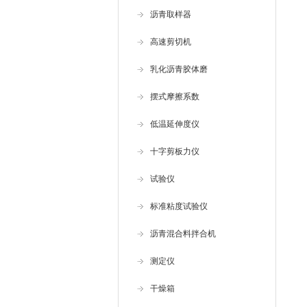
沥青取样器
高速剪切机
乳化沥青胶体磨
摆式摩擦系数
低温延伸度仪
十字剪板力仪
试验仪
标准粘度试验仪
沥青混合料拌合机
测定仪
干燥箱