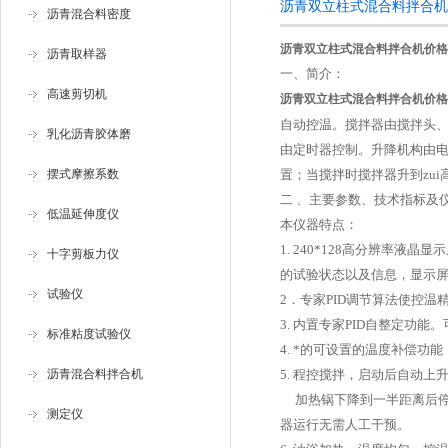
沥青双立柱式混合料拌合机
沥青混合料密度
沥青双立柱式混合料拌合机价格
沥青取样器
一、简介：
高速剪切机
沥青双立柱式混合料拌合机价格
自动控温。搅拌器由搅拌头
乳化沥青胶体磨
由定时器控制。升降机构由电
摆式摩擦系数
置；当搅拌时搅拌器升到zui
二 、
主要参数、技术指标及
低温延伸度仪
本仪器特点：
1. 240*128高分辨率
十字剪板力仪
的试验状态以及信息，显示
试验仪
2．专家PID调节算法使控温
3. 内置专家PID自整定功
标准粘度试验仪
4. *的可设置的温度补偿
沥青混合料拌合机
5. 程控搅拌，启动后自动
加热锅下降到一半距离后停
测定仪
器运行无需人工干预。