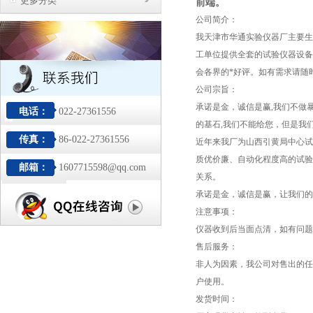
更多分类
前端。
公司简介：
我天津市华通实验仪器厂主要生
工单位提供全套的试验仪器设备
会各界的*好评。如有需求请随
公司宗旨：
承诺是金，诚信是赢,我们不做
电话：
022-27361556
的基石,我们不能给您，但是我
传真：
86-022-27361556
近年来我厂为山西引黄局中心试
质优价廉、自动化程度高的试验
邮箱：
1607715598@qq.com
关系。
承诺是金，诚信是赢，让我们的
注意事项：
仪器收到后当面点清，如有问题
售后服务：
非人为因素，我公司对售出的任
户使用。
发货时间：