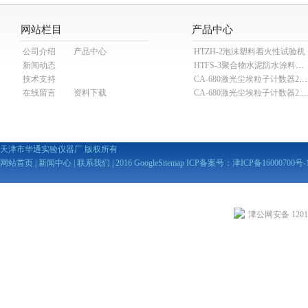
网站栏目
产品中心
公司介绍
产品中心
HTZH-2泡沫塑料着火性试验机
新闻动态
HTFS-3聚合物水泥防水涂料分散机
技术支持
CA-680激光尘埃粒子计数器28.3L
在线留言
资料下载
CA-680激光尘埃粒子计数器2
天津市华通实验仪器厂 版权所有
网站首页
|
新闻中心
|
联系我们
| 2016
GoogleSitemap
ICP备案号：
津ICP备16000700号-
津公网安备 12010