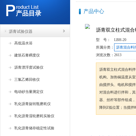
产品中心
产品目录
沥青双立柱式混合
沥青试验仪器
型 号：
LBH-20
高低温水浴
所属分类：
沥青混合料
浏览次数：
2613
建筑石膏稠度仪
沥青漂浮度试验仪
沥青双立柱式混合料拌
机构。加热锅温度从室
三氯乙烯回收仪
由搅拌头、电机和搅拌
电动砂当量测定仪
对混合料进行拌和，其
器、丝杆等部件组成，
乳化沥青旋转瓶磨耗仪
降到Z低位置；当搅拌
乳化沥青湿轮磨耗实验仪
咨询订购
乳化沥青储存稳定性试验