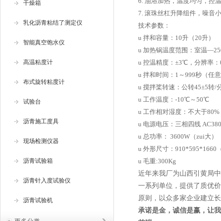
6. 油浴加热，温度均匀，控
干燥箱
7. 滚珠丝杠升降组件，噪音
乳化沥青粘结了测定仪
技术参数：
u 拌和容量：10升（20升）
智能真空饱水仪
u 加热锅温度范围：室温—2
高温粘度计
u 控温精度：±3℃，分辨率：0
u 拌和时间：1～999秒（任
布式旋转粘度计
u 搅拌桨转速：公转45±5转/
u 工作温度：-10℃～50℃
试验台
u 工作相对湿度：不大于80%
沥青施工度具
u 电源电压：三相四线 AC380
u 总功率： 3600W（zui大）
现场检测仪器
u 外形尺寸：910*595*166
沥青试验箱
u 毛重:300Kg
近年来我厂为山西引黄局中
沥青针入度试验仪
一系列单位，提供了质优价
原则，以众多家企业建立长
沥青试验机
承
诺是金，诚信是赢，让我