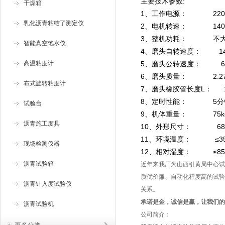
主要技术参数:
干燥箱
1、工作电源： 220V
乳化沥青粘结了测定仪
2、电机转速： 1400
3、整机功耗： 不大于0
智能真空饱水仪
4、磨头自转速度： 14
高温粘度计
5、磨头公转速度： 61
6、磨头质量： 2.27k
布式旋转粘度计
7、磨头橡胶管长度L： 1
8、定时性能： 5分
试验台
9、机体重量： 75k
沥青施工度具
10、外形尺寸： 680×6
11、环境温度： ≤3
现场检测仪器
12、相对湿度： ≤85
沥青试验箱
近年来我厂为山西引黄局中心试
质优价廉、自动化程度高的试验
沥青针入度试验仪
关系。
承诺是金，诚信是赢，让我们的
沥青试验机
公司简介：