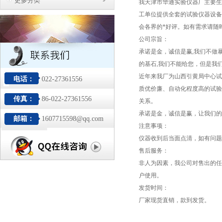
更多分类
我天津市华通实验仪器厂主要生
工单位提供全套的试验仪器设备
会各界的*好评。如有需求请随
公司宗旨：
承诺是金，诚信是赢,我们不做
的基石,我们不能给您，但是我
近年来我厂为山西引黄局中心试
电话：
022-27361556
质优价廉、自动化程度高的试验
传真：
86-022-27361556
关系。
承诺是金，诚信是赢，让我们的
邮箱：
1607715598@qq.com
注意事项：
仪器收到后当面点清，如有问题
售后服务：
非人为因素，我公司对售出的任
户使用。
发货时间：
厂家现货直销，款到发货。