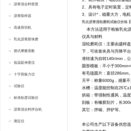
沥青混合料密度
2、具有电子定时装置，定
3、设计*，稳重大方，电
沥青取样器
乳化沥青湿轮磨耗试验仪价格
高速剪切机
本方法适用于检验乳化沥
仪具与材料
乳化沥青胶体磨
湿轮磨耗仪：主要由盛样盘
摆式摩擦系数
下，可依靠夹具与升降平台固
准转速为自转140r/min，公转
低温延伸度仪
圆形模板：不小于300mm
有毛毯圆片：直径286mm
十字剪板力仪
天平：称量6000g，感量不
试验仪
水槽：温度能控制在25℃±
烘箱：带强制性通风，温度能
标准粘度试验仪
刮板：有橡胶刮片，长300
沥青混合料拌合机
其它：拌锅、拌铲等。
测定仪
本公司生产以下设备供您选