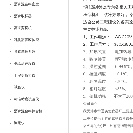
沥青混合料密度
是专为各相关工
*高低温水浴
压缩机组，致冷效果好，噪
沥青取样器
适合公路工程建设的各实验
高速剪切机
主要技术指标：
1
AC 220V
、工作电源：
乳化沥青胶体磨
2
350X350
、工作尺寸：
摆式摩擦系数
3
、加热装置：
电加热器
4
、致冷装置：
新型致冷
低温延伸度仪
5
、温控范围：
-6-99.9
℃
6
、控温精度：
±0.1
℃。
十字剪板力仪
7
、环境温度：
≤30
℃。
试验仪
8
、相对湿度：
≤85%
。
9
、整机功耗：
不大于
20
标准粘度试验仪
公司简介：
沥青混合料拌合机
我天津市华通实验仪器厂主要生
工单位提供全套的试验仪器设备
测定仪
会各界的*好评。如有需求请随