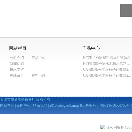
网站栏目
产品中心
公司介绍
产品中心
HTZH-2泡沫塑料着火性试验机
新闻动态
HTFS-3聚合物水泥防水涂料分散机
技术支持
CA-680激光尘埃粒子计数器28.3L
在线留言
资料下载
CA-680激光尘埃粒子计数器2
天津市华通实验仪器厂 版权所有
网站首页
|
新闻中心
|
联系我们
| 2016
GoogleSitemap
ICP备案号：
津ICP备16000700号-
津公网安备 12010