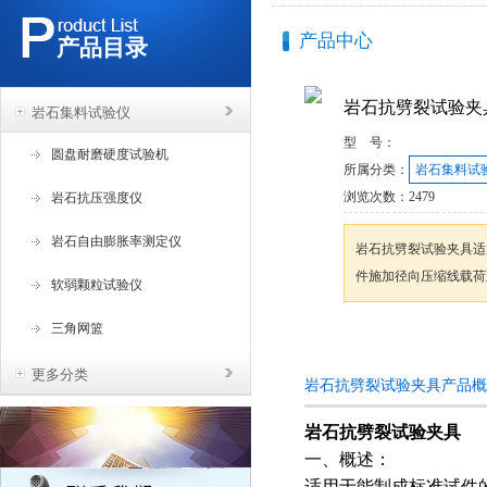
产品中心
产品目录
岩石抗劈裂试验夹
岩石集料试验仪
型 号：
圆盘耐磨硬度试验机
所属分类：
岩石集料试
浏览次数：
2479
岩石抗压强度仪
岩石自由膨胀率测定仪
岩石抗劈裂试验夹具适
件施加径向压缩线载荷
软弱颗粒试验仪
三角网篮
咨询订购
更多分类
岩石抗劈裂试验夹具产品概
岩石抗劈裂试验夹具
一、概述：
适用于能制成标准试件