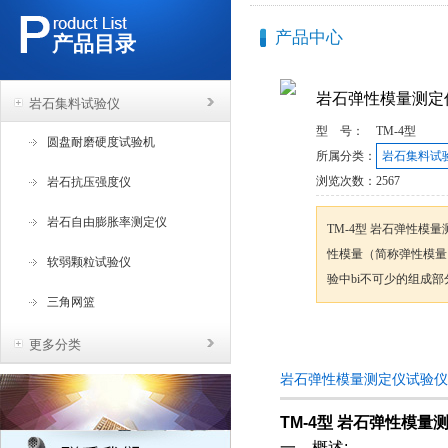
产品中心
产品目录
岩石弹性模量测定
岩石集料试验仪
型 号：
TM-4型
圆盘耐磨硬度试验机
所属分类：
岩石集料试
浏览次数：
2567
岩石抗压强度仪
岩石自由膨胀率测定仪
TM-4型 岩石弹性
性模量（简称弹性模量
软弱颗粒试验仪
验中bi不可少的组成部
三角网篮
咨询订购
更多分类
岩石弹性模量测定仪试验仪
TM-4型 岩石弹性模量
一、概述: