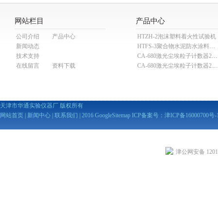
网站栏目
产品中心
公司介绍
产品中心
HTZH-2泡沫塑料着火性试验机
新闻动态
HTFS-3聚合物水泥防水涂料分散机
技术支持
CA-680激光尘埃粒子计数器28.3L
在线留言
资料下载
CA-680激光尘埃粒子计数器2
天津市华通实验仪器厂 版权所有
网站首页
|
新闻中心
|
联系我们
| 2016
GoogleSitemap
ICP备案号：
津ICP备16000700号-
津公网安备 12010