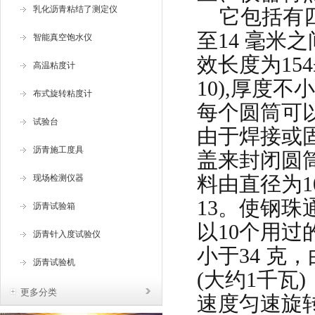
乳化沥青粘结了测定仪
它包括有
至14 毫米
智能真空饱水仪
效长度为154
高温粘度计
10),厚度
布式旋转粘度计
每个圆筒可
试验台
由于焊接或
沥青施工度具
盖来封闭圆
料由直径为1
现场检测仪器
13。使钢珠
沥青试验箱
以10个用
沥青针入度试验仪
小于34 克
沥青试验机
(大约
1
千瓦
)
更多分类
速度匀速旋