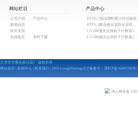
网站栏目
产品中心
公司介绍
产品中心
HTZH-2泡沫塑料着火性试验机
新闻动态
HTFS-3聚合物水泥防水涂料分散机
技术支持
CA-680激光尘埃粒子计数器28.3L
在线留言
资料下载
CA-680激光尘埃粒子计数器2
天津市华通实验仪器厂 版权所有
网站首页
|
新闻中心
|
联系我们
| 2016
GoogleSitemap
ICP备案号：
津ICP备16000700号-
津公网安备 12010