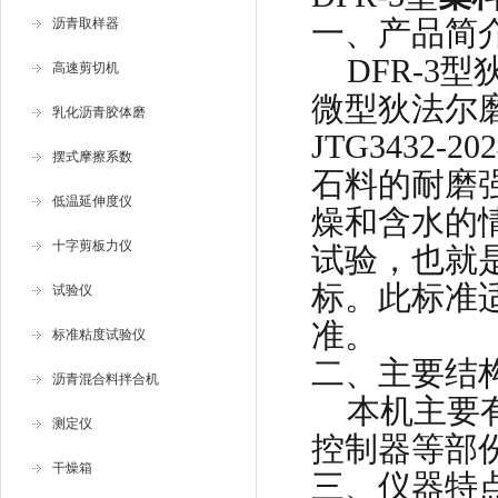
一、产品简
沥青取样器
DFR-
高速剪切机
微型狄法尔
乳化沥青胶体磨
JTG3432
摆式摩擦系数
石料的耐磨
低温延伸度仪
燥和含水的
十字剪板力仪
试验，也就
标。此标准
试验仪
准。
标准粘度试验仪
二、
主要结
沥青混合料拌合机
本机主要
测定仪
控制器等部
干燥箱
三、
仪器特