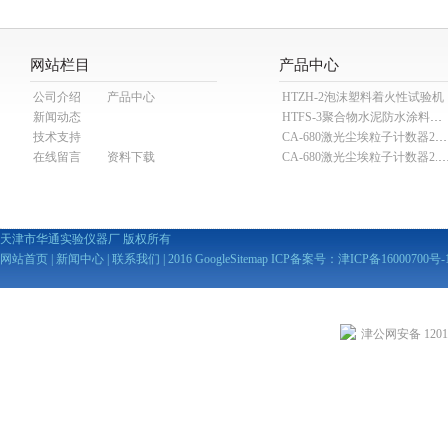
网站栏目
产品中心
公司介绍
产品中心
HTZH-2泡沫塑料着火性试验机
新闻动态
HTFS-3聚合物水泥防水涂料分散机
技术支持
CA-680激光尘埃粒子计数器28.3L
在线留言
资料下载
CA-680激光尘埃粒子计数器2
天津市华通实验仪器厂 版权所有
网站首页
|
新闻中心
|
联系我们
| 2016
GoogleSitemap
ICP备案号：
津ICP备16000700号-
津公网安备 12010