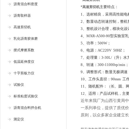
沥青混合料密度
主要特点：
*高速剪切机
1、选材精良，采用高性能电
沥青取样器
2、数显动态转速控制，整机
高速剪切机
3、整机设计合理，模块化设
4、MXR-A500-90型实验室
乳化沥青胶体磨
5、功率：500W；
摆式摩擦系数
6、电源：AC220V 50HZ；
7、处理量：3-30L/（升）
低温延伸度仪
8、转速：300-11000rp/min；
9、调整形式：数显无极调速
十字剪板力仪
10、工作头直径：90mm 工作
试验仪
11、随机配件：（长、圆、
12、适用：产品试样机，主
标准粘度试验仪
近年来我厂为山西引黄局中
沥青混合料拌合机
一系列单位，提供了质优价
原则，以众多家企业建立长
测定仪