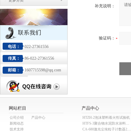
更多分类
补充说明：
验证码：
电话：
022-27361556
传真：
86-022-27361556
邮箱：
1607715598@qq.com
网站栏目
产品中心
公司介绍
产品中心
HTZH-2泡沫塑料着火性试验机
新闻动态
HTFS-3聚合物水泥防水涂料分散机
技术支持
CA-680激光尘埃粒子计数器28.3L