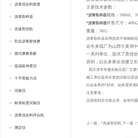
沥青混合料密度
主要技术参数：
规格：500ml、10
*沥青取样器
沥青取样器
外形尺寸：400x2
*沥青取样器
高速剪切机
重量：5KG
沥青取样器采用优质不锈钢制造，
乳化沥青胶体磨
近年来我厂为山西引黄局中
摆式摩擦系数
一系列单位，提供了质优价
原则，以众多家企业建立长
低温延伸度仪
我天津市华通实验仪器厂主要
施工单位提供全套的试验仪器设
十字剪板力仪
社会各界的*好评。如有需求请
试验仪
注意事项：
仪器收到后当面点清，如有问题
标准粘度试验仪
沥青混合料拌合机
上一篇：
*高速剪切机
下一篇：
测定仪