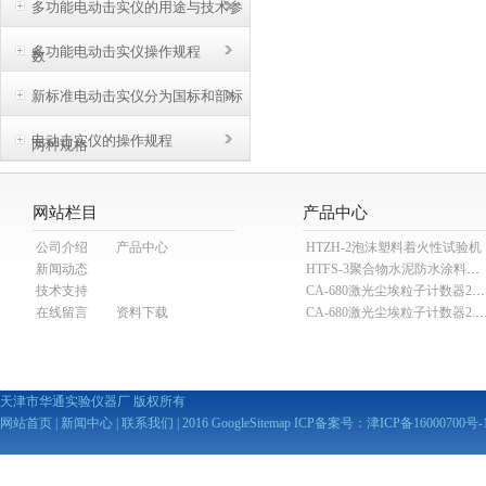
多功能电动击实仪的用途与技术参
多功能电动击实仪操作规程
数
新标准电动击实仪分为国标和部标
电动击实仪的操作规程
两种规格
网站栏目
产品中心
公司介绍
产品中心
HTZH-2泡沫塑料着火性试验机
新闻动态
HTFS-3聚合物水泥防水涂料分散机
技术支持
CA-680激光尘埃粒子计数器28.3L
在线留言
资料下载
CA-680激光尘埃粒子计数器2
天津市华通实验仪器厂 版权所有
网站首页
|
新闻中心
|
联系我们
| 2016
GoogleSitemap
ICP备案号：
津ICP备16000700号-