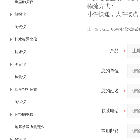
重型触探仪
物流方式：
小件快递，大件物流
触探仪
测钙仪
上一篇：
GKJ-GS标准灌水法试
排水板通水仪
产品：
抗渗仪
测定仪
您的单位：
检测仪
真空饱和装置
您的姓名：
测试仪
联系电话：
轻型触探仪
地基承载力测定仪
常用邮箱：
弯沉仪