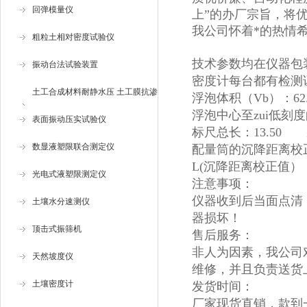
回弹模量仪
上”的办厂宗旨，将
我公司怀着*的热情
粗粒土相对密度试验仪
技术参数均在仪器包
振动台法试验装置
密度计每台都有检测
土工合成材料耐静水压 土工膜抗渗
浮泡体积（Vb）：62
浮泡中心至zui低刻度的
仪
表面振动压实试验仪
标尺总长：13.50
数显液塑限联合测定仪
配量筒的沉降距离校正式
L(沉降距离校正
光电式液塑限测定仪
注意事项：
仪器收到后当面点清
土壤水分速测仪
器损坏！
顶击式振筛机
售后服务：
非人为因素，我公司
天然坡度仪
维修，并且负责送货
土壤密度计
发货时间：
厂家现货直销，款到