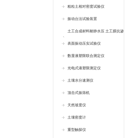
粗粒土相对密度试验仪
振动台法试验装置
土工合成材料耐静水压 土工膜抗渗
仪
表面振动压实试验仪
数显液塑限联合测定仪
光电式液塑限测定仪
土壤水分速测仪
顶击式振筛机
天然坡度仪
土壤密度计
重型触探仪