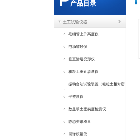
产品目录
土工试验仪器
毛细管上升高度仪
电动铺砂仪
垂直渗透变形仪
粗粒土垂直渗透仪
振动台法试验装置（粗粒土相对密
度试验仪 ）
平整度仪
数显填土密实度检测仪
静态变形模量
回弹模量仪