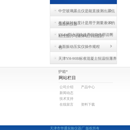
中空玻璃露点仪是能直接测出露点
布式旋转粘度计是用于测量液体的
温度的仪器
SY-84型水泥快速养护箱使用说明
粘性阻力与液体动力粘度的
表面振动压实仪操作规程
书
天津YH-90B标准混凝土恒温恒湿养
护箱*
网站栏目
公司介绍
产品中心
新闻动态
技术支持
在线留言
资料下载
天津市华通实验仪器厂 版权所有