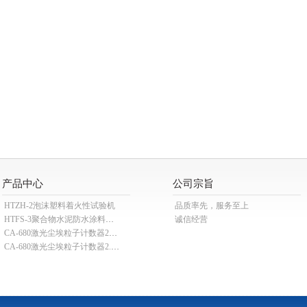
产品中心
公司宗旨
HTZH-2泡沫塑料着火性试验机
品质率先，服务至上
HTFS-3聚合物水泥防水涂料分散机
诚信经营
CA-680激光尘埃粒子计数器28.3L
CA-680激光尘埃粒子计数器2.83L