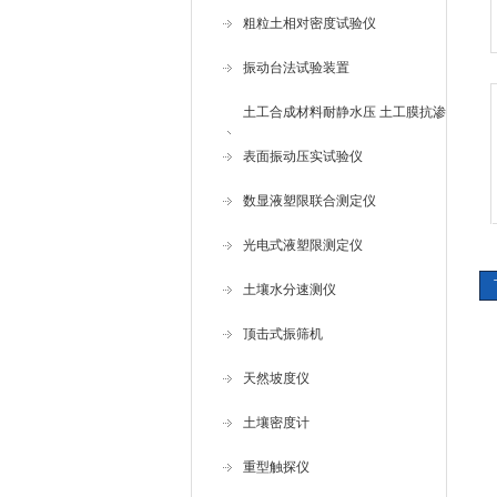
粗粒土相对密度试验仪
振动台法试验装置
土工合成材料耐静水压 土工膜抗渗
仪
表面振动压实试验仪
数显液塑限联合测定仪
光电式液塑限测定仪
土壤水分速测仪
顶击式振筛机
天然坡度仪
土壤密度计
重型触探仪