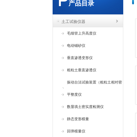
产品目录
土工试验仪器
毛细管上升高度仪
电动铺砂仪
垂直渗透变形仪
粗粒土垂直渗透仪
振动台法试验装置（粗粒土相对密
度试验仪 ）
平整度仪
数显填土密实度检测仪
静态变形模量
回弹模量仪