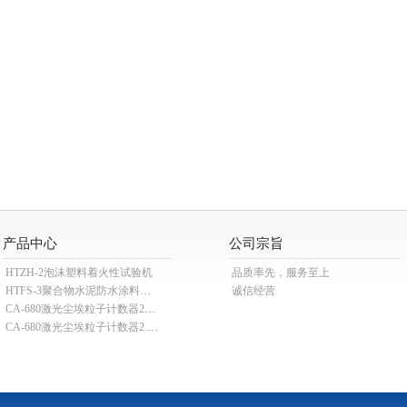
产品中心
公司宗旨
HTZH-2泡沫塑料着火性试验机
品质率先，服务至上
HTFS-3聚合物水泥防水涂料分散机
诚信经营
CA-680激光尘埃粒子计数器28.3L
CA-680激光尘埃粒子计数器2.83L