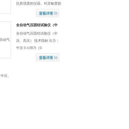
抗剪强度的仪器。对灵敏度较
高的软粘土，由于取土制样之
扰动，影响强度十分明显，因
此采用本仪器可以取得更接近
全自动气压固结试验仪（中
压、高压）
实际的强度指标。由于该设备
全自动气压固结试验仪（中
是在钻孔中测定强度指标，需
压、高压）​ 技术指标 出力：
与钻探设备配套使用。一般可
中压 0-4.8KN（0-
以试验30m以内的各种深度。
1600KPa）； 高压 0-
9.6KN（0-3200KPa）； 精
度：0-100KPa 误差≤±1KPa；
100-3200KPa 相对误差
≤±1.0%； 灵敏度：中压：
≤1KPa 高压：≤0.5KPa； 零点
可任意调节 加荷时间：1秒；