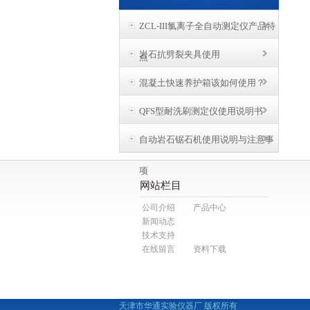
ZCL-III氯离子全自动测定仪产品特
岩石抗劈裂夹具使用
点
混凝土快速养护箱该如何使用？
QFS型耐洗刷测定仪使用说明书
自动岩石锯石机使用说明与注意事
项
网站栏目
公司介绍
产品中心
新闻动态
技术支持
在线留言
资料下载
天津市华通实验仪器厂 版权所有