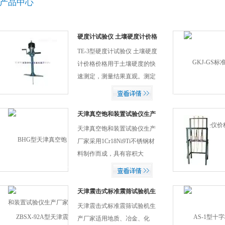
产品中心
硬度计试验仪 土壤硬度计价格
TE-3型硬度计试验仪 土壤硬度
计价格价格用于土壤硬度的快
速测定，测量结果直观。测定
土壤楔入阻力，以了解不同深
度土壤的松紧程度。
天津真空饱和装置试验仪生产
厂家
天津真空饱和装置试验仪生产
厂家采用1Cr18Ni9Ti不锈钢材
料制作而成，具有容积大
（300x300高），重量轻之特
点。 使用本装置饱和土样时，
按照GB/T50123-1999，装样将
天津震击式标准震筛试验机生
产厂家
本装置用真空橡管（附件）与
天津震击式标准震筛试验机生
真空泵（抽气机）连接
产厂家适用地质、冶金、化