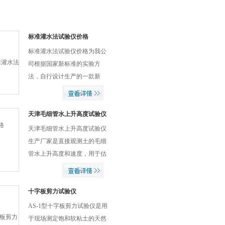
标准灌水法试验仪价格
标准灌水法试验仪价格为我公
司根据国家新标准的实验方
法，自行设计生产的一款新
型、轻便、好用，又不浪费实
验耗材（老标准砂）的仪器，
为施工企业现场检测土基密实
天津毛细管水上升高度试验仪
生产厂家
度试验仪器。
天津毛细管水上升高度试验仪
生产厂家是直接观测土的毛细
管水上升高度和速度，用于估
计地下水位升高时路基被浸湿
的可能性和浸湿的程度。
十字板剪力试验仪
AS-1型十字板剪力试验仪是用
于现场测定饱和软粘土的天然