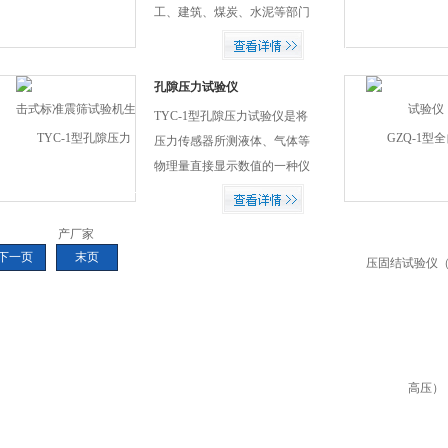
工、建筑、煤炭、水泥等部门
的试验室对物料进行筛分分
析。
孔隙压力试验仪
TYC-1型孔隙压力试验仪是将
压力传感器所测液体、气体等
物理量直接显示数值的一种仪
器，是三轴剪力仪测量孔隙
压、KO固结仪测量静止侧压
力的理想仪器。本仪器也可用
下一页
末页
在其它领域，用于其它无腐蚀
性气体或液体的压力测量。