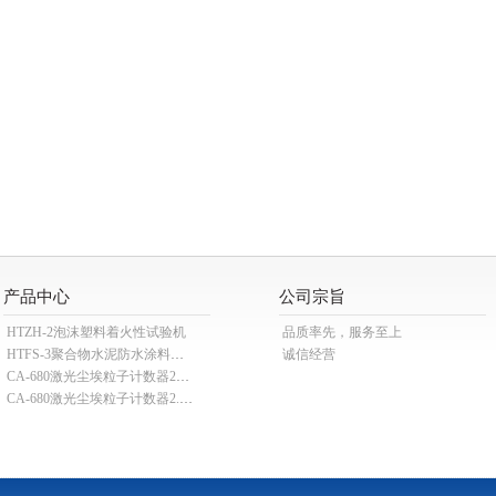
产品中心
公司宗旨
HTZH-2泡沫塑料着火性试验机
品质率先，服务至上
HTFS-3聚合物水泥防水涂料分散机
诚信经营
CA-680激光尘埃粒子计数器28.3L
CA-680激光尘埃粒子计数器2.83L