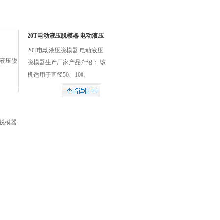
20T电动液压脱模器 电动液压
脱模器
20T电动液压脱模器 电动液压
脱模器生产厂家产品介绍： 该
机适用于直径50、100、
`01.6、150、152㎜高度230㎜
以内各种试件的脱模.更适合脱
水泥稳定碎石模用,仪器采用液
压油缸,力量大使用稳定方便等
优点.