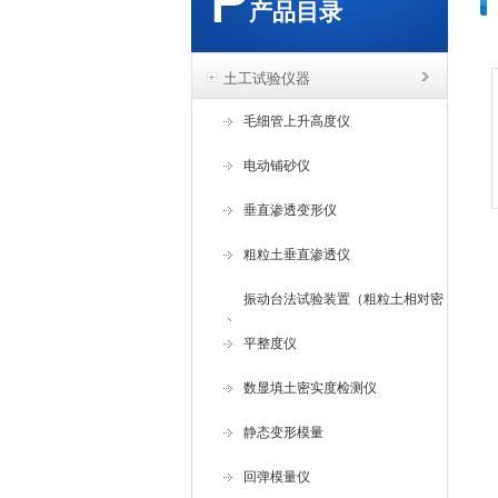
产品目录
土工试验仪器
毛细管上升高度仪
电动铺砂仪
垂直渗透变形仪
粗粒土垂直渗透仪
振动台法试验装置（粗粒土相对密
度试验仪 ）
平整度仪
数显填土密实度检测仪
静态变形模量
回弹模量仪