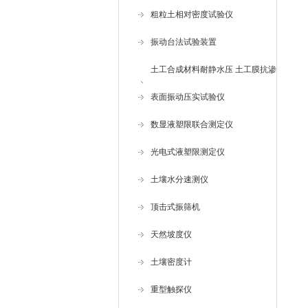
粗粒土相对密度试验仪
振动台法试验装置
土工合成材料耐静水压 土工膜抗渗
仪
表面振动压实试验仪
数显液塑限联合测定仪
光电式液塑限测定仪
土壤水分速测仪
顶击式振筛机
天然坡度仪
土壤密度计
重型触探仪