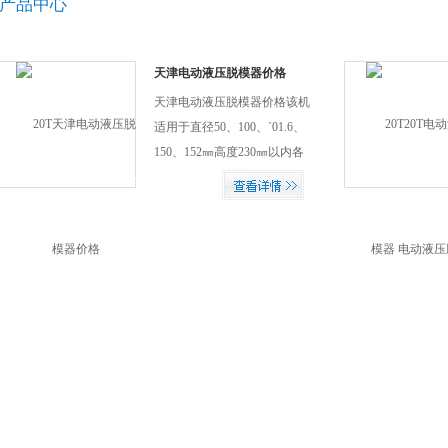
产品中心
天津电动液压脱模器价格
天津电动液压脱模器价格该机
适用于直径50、100、`01.6、
150、152㎜高度230㎜以内各
种试件的脱模.更适合脱水泥稳
定碎石模用,仪器采用液压油
缸,力量大使用稳定方便等优
点.