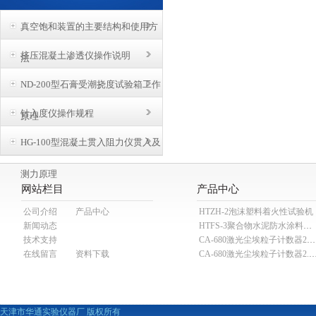
真空饱和装置的主要结构和使用方
挤压混凝土渗透仪操作说明
法
ND-200型石膏受潮挠度试验箱工作
针入度仪操作规程
原理
HG-100型混凝土贯入阻力仪贯入及
测力原理
网站栏目
产品中心
公司介绍
产品中心
HTZH-2泡沫塑料着火性试验机
新闻动态
HTFS-3聚合物水泥防水涂料分散机
技术支持
CA-680激光尘埃粒子计数器28.3L
在线留言
资料下载
CA-680激光尘埃粒子计数器2
天津市华通实验仪器厂 版权所有