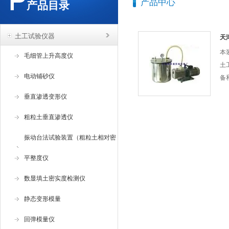
产品中心
产品目录
土工试验仪器
天
本装
毛细管上升高度仪
土
电动铺砂仪
备
和
垂直渗透变形仪
置采
制
粗粒土垂直渗透仪
（
振动台法试验装置（粗粒土相对密
点
号
度试验仪 ）
平整度仪
数显填土密实度检测仪
静态变形模量
回弹模量仪