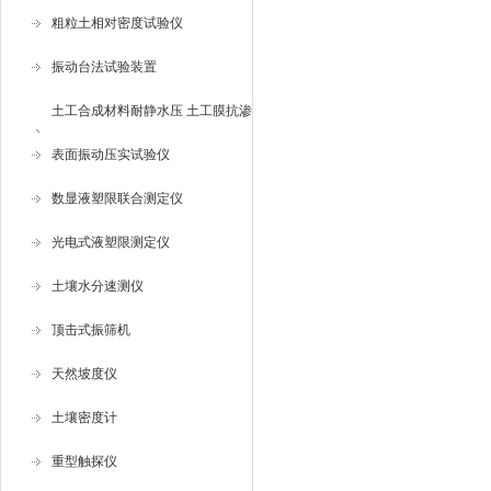
粗粒土相对密度试验仪
振动台法试验装置
土工合成材料耐静水压 土工膜抗渗
仪
表面振动压实试验仪
数显液塑限联合测定仪
光电式液塑限测定仪
土壤水分速测仪
顶击式振筛机
天然坡度仪
土壤密度计
重型触探仪