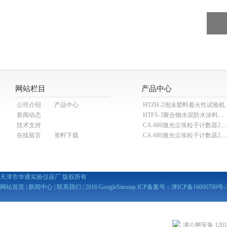
网站栏目
产品中心
公司介绍
产品中心
HTZH-2泡沫塑料着火性试验机
新闻动态
HTFS-3聚合物水泥防水涂料分散机
技术支持
CA-680激光尘埃粒子计数器28.3L
在线留言
资料下载
CA-680激光尘埃粒子计数器2
天津市华通实验仪器厂 版权所有
网站首页
|
新闻中心
|
联系我们
| 2016
GoogleSitemap
ICP备案号：
津ICP备16000700号-
津公网安备 12010