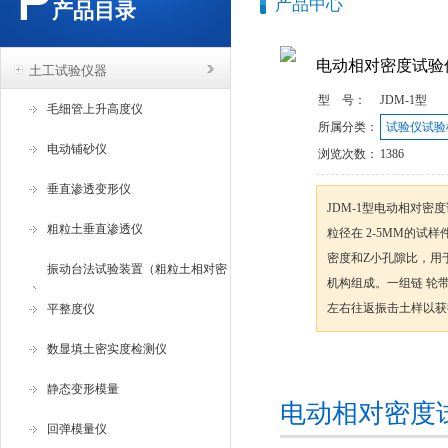
产品中心
产品目录
电动相对密度试验
土工试验仪器
型 号：
JDM-1型
毛细管上升高度仪
所属分类：
试验仪试验
电动铺砂仪
浏览次数：
1386
垂直渗透变形仪
JDM-1型电动相对密
粗粒土垂直渗透仪
粒径在 2-5MM的试
密度和Z小孔隙比，用
振动台法试验装置（粗粒土相对密
机构组成。一组链 轮
左右往返振击土样以获
度试验仪 ）
平整度仪
数显填土密实度检测仪
咨询订购
静态变形模量
电动相对密度
回弹模量仪