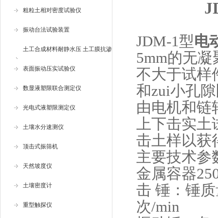
粗粒土相对密度试验仪
振动台法试验装置
JDM-1型
电
土工合成材料耐静水压 土工膜抗渗
5mm的无凝
仪
表面振动压实试验仪
不大于试样件
和zui小
数显液塑限联合测定仪
由电机和链
光电式液塑限测定仪
上下击实土
土壤水分速测仪
击土样以获
顶击式振筛机
主要技术参数
天然坡度仪
金属容器250m
击 锤：锤质量
土壤密度计
次/min
重型触探仪