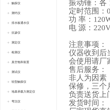
振动锤：各 1
触探仪
定时范围：0-
测钙仪
功 率：120
排水板通水仪
电 源：220V
抗渗仪
注意事项：
测定仪
仪器收到后
检测仪
会使用请厂
真空饱和装置
售后服务：
测试仪
非人为因素
轻型触探仪
保修，三个
地基承载力测定仪
负责送货上
发货时间：
弯沉仪