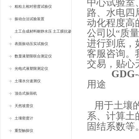
中心试验室
粗粒土相对密度试验仪
路、水电四
振动台法试验装置
动化程度高
公司以“质
土工合成材料耐静水压 土工膜抗渗
进行到底，
仪
表面振动压实试验仪
客服咨询。
数显液塑限联合测定仪
交易，贴心
光电式液塑限测定仪
GDG
土壤水分速测仪
用途
顶击式振筛机
用于土壤
天然坡度仪
系、计算土
土壤密度计
固结系数等
重型触探仪