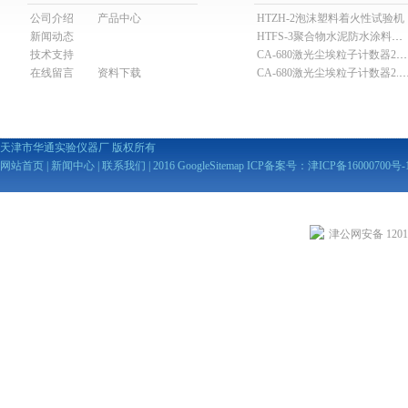
公司介绍
产品中心
HTZH-2泡沫塑料着火性试验机
新闻动态
HTFS-3聚合物水泥防水涂料分散机
技术支持
CA-680激光尘埃粒子计数器28.3L
在线留言
资料下载
CA-680激光尘埃粒子计数器2
天津市华通实验仪器厂 版权所有
网站首页
|
新闻中心
|
联系我们
| 2016
GoogleSitemap
ICP备案号：
津ICP备16000700号-
津公网安备 12010