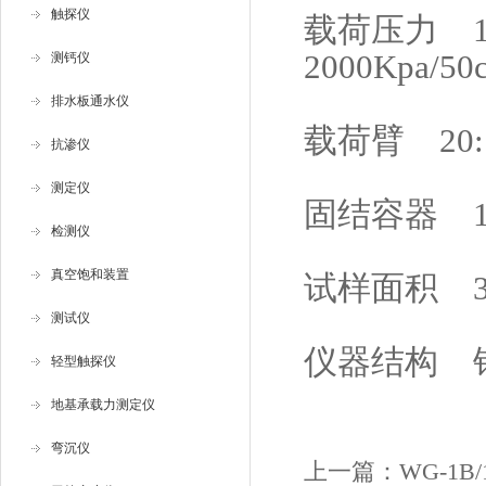
触探仪
载荷压力 12.5
2000Kpa/50
测钙仪
排水板通水仪
载荷臂 20:1
抗渗仪
测定仪
固结容器 1Xb
检测仪
真空饱和装置
试样面积 30
测试仪
仪器结构 
轻型触探仪
地基承载力测定仪
弯沉仪
上一篇：
WG-1