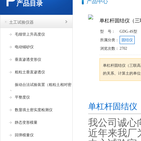
产品中心
产品目录
单杠杆固结仪（三
土工试验仪器
型 号：
GDG-4S型
毛细管上升高度仪
所属分类：
固结仪
电动铺砂仪
浏览次数：
2702
垂直渗透变形仪
单杠杆固结仪（三联高
粗粒土垂直渗透仪
的关系、计算土的单位
振动台法试验装置（粗粒土相对密
咨询订购
度试验仪 ）
平整度仪
单杠杆固结仪
数显填土密实度检测仪
我公司诚心
静态变形模量
近年来我厂
回弹模量仪