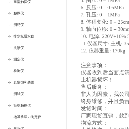
5. 围压: 0 – 1MPa
重型触探仪
6. 反压: 0 – 0.6MPa
触探仪
7. 孔压: 0 – 1MPa
8. 体积变化: 0 – 25cm
测钙仪
9. 轴向位移: 0 – 30m
10. 电源: 220V±10% 
排水板通水仪
11.仪器尺寸: 主机: 350 
抗渗仪
12. 仪器重量: 170kg
测定仪
注意事项：
检测仪
仪器收到后当面点
止机器损坏！
真空饱和装置
售后服务：
非人为因素，我公
测试仪
终身维修，并且负
轻型触探仪
发货时间：
厂家现货直销，款
地基承载力测定仪
物流方式：
弯沉仪