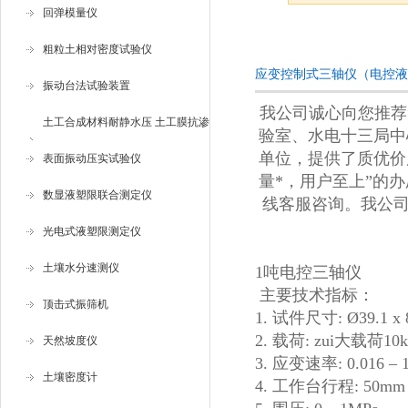
回弹模量仪
咨询订购
粗粒土相对密度试验仪
应变控制式三轴仪（电控液
振动台法试验装置
我公司诚心向您推荐
土工合成材料耐静水压 土工膜抗渗
验室、水电十三局中
单位，提供了质优价
仪
表面振动压实试验仪
量*，用户至上”的
数显液塑限联合测定仪
线客服咨询。我公
光电式液塑限测定仪
土壤水分速测仪
1吨电控三轴仪
主要技术指标：
顶击式振筛机
1. 试件尺寸: Ø39.1 x
2. 载荷: zui大载荷10
天然坡度仪
3. 应变速率: 0.016 – 
土壤密度计
4. 工作台行程: 50mm 