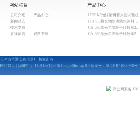
网站栏目
产品中心
公司介绍
产品中心
HTZH-2泡沫塑料着火性试验机
新闻动态
HTFS-3聚合物水泥防水涂料分散机
技术支持
CA-680激光尘埃粒子计数器28.3L
在线留言
资料下载
CA-680激光尘埃粒子计数器2
天津市华通实验仪器厂 版权所有
网站首页
|
新闻中心
|
联系我们
| 2016
GoogleSitemap
ICP备案号：
津ICP备16000700号-
津公网安备 12010