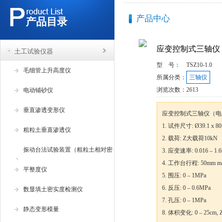
产品中心
产品目录
应变控制式三轴仪
土工试验仪器
型 号：
TSZ10-1.0
毛细管上升高度仪
所属分类：
三轴仪
浏览次数：
2613
电动铺砂仪
垂直渗透变形仪
应变控制式三轴仪（电
1. 试件尺寸: Ø39.1 x 8
粗粒土垂直渗透仪
2. 载荷: Z大载荷10kN
振动台法试验装置（粗粒土相对密
3. 应变速率: 0.016 – 1.
4. 工作台行程: 50mm m
度试验仪 ）
平整度仪
5. 围压: 0 – 1MPa
6. 反压: 0 – 0.6MPa
数显填土密实度检测仪
7. 孔压: 0 – 1MPa
静态变形模量
8. 体积变化: 0 – 25cm,