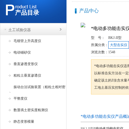
产品中心
产品目录
*电动多功能击实
土工试验仪器
型 号：
BKJ-II型
毛细管上升高度仪
所属分类：
大型击实仪
浏览次数：
1548
电动铺砂仪
垂直渗透变形仪
*电动多功能击实仪适
以标准击实方法在一定
粗粒土垂直渗透仪
确定该土的Z佳含水量
振动台法试验装置（粗粒土相对密
工地土基压实控制的依
度试验仪 ）
平整度仪
咨询订购
数显填土密实度检测仪
*电动多功能击实仪产品概
静态变形模量
BKJ-II型
*电动多功能击实仪