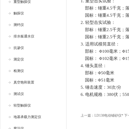
1.
重型击实试验：
重型触探仪
部标：锤重
4.5
千克；
触探仪
国标：锤重
4.5
千克；
2.
轻型击实试验：
测钙仪
部标：
锤重
2.5
千克；
排水板通水仪
国标：
锤重
2.5
千克；
3.
适用试模筒直径：
抗渗仪
部标：
Φ100
毫米；
Φ1
国标：
Φ102
毫米；
Φ1
测定仪
4.
锤头直径：
检测仪
部标：
Φ50
毫米
国标：
Φ51
毫米
真空饱和装置
5.
锤击速度：
30
次
/
分
测试仪
6.
电机规格：
380
伏；
55
轻型触探仪
上一篇：
LD138电动铺砂仪*
下
地基承载力测定仪
弯沉仪