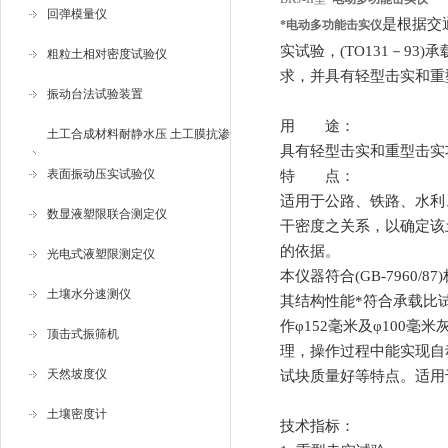
回弹模量仪
是根据交
*电动多功能击实仪
实试验，(TO131
－
93
)承
粗粒土相对密度试验仪
求，并具有轻型击实和重
振动台法试验装置
用 途：
土工合成材料耐静水压 土工膜抗渗
具有轻型击实和重型击实
仪
表面振动压实试验仪
特 点：
适用于公路、铁路、水利
数显液塑限联合测定仪
干密度之关系，以确定该
的依据。
光电式液塑限测定仪
本仪器符合
(GB-7960/87)
土壤水分速测仪
其结构性能*符合承载比
作
φ152
毫米及
φ100
毫米
顶击式振筛机
理，操作过程中能实现自
天然坡度仪
试块质量好等特点。适用
土壤密度计
技术指标：