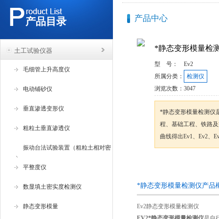
产品中心
产品目录
*静态变形模量检
土工试验仪器
型 号：
Ev2
毛细管上升高度仪
所属分类：
检测仪
浏览次数：
3047
电动铺砂仪
垂直渗透变形仪
*静态变形模量检测仪
程、基础工程、铁路及
粗粒土垂直渗透仪
曲线得出Ev1、Ev2、Ev
振动台法试验装置（粗粒土相对密
咨询订购
度试验仪 ）
平整度仪
*静态变形模量检测仪产品
数显填土密实度检测仪
静态变形模量
Ev2静态变形模量检测仪
EV2
*静态变形模量检测仪
是自