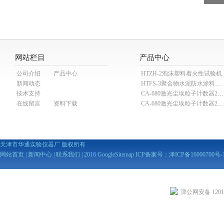
网站栏目
产品中心
公司介绍
产品中心
HTZH-2泡沫塑料着火性试验机
新闻动态
HTFS-3聚合物水泥防水涂料分散机
技术支持
CA-680激光尘埃粒子计数器28.3L
在线留言
资料下载
CA-680激光尘埃粒子计数器2
天津市华通实验仪器厂 版权所有
网站首页
|
新闻中心
|
联系我们
| 2016
GoogleSitemap
ICP备案号：
津ICP备16000700号-
津公网安备 12010