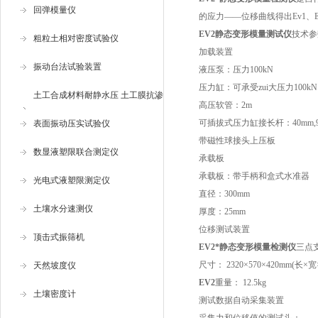
回弹模量仪
的应力——位移曲线得出Ev1、Ev2
EV2静态变形模量测试仪
技术参
粗粒土相对密度试验仪
加载装置
振动台法试验装置
液压泵：压力100kN
压力缸：可承受zui大压力100kN
土工合成材料耐静水压 土工膜抗渗
高压软管：2m
可插拔式压力缸接长杆：40mm,90mm
仪
表面振动压实试验仪
带磁性球接头上压板
数显液塑限联合测定仪
承载板
承载板：带手柄和盒式水准器
光电式液塑限测定仪
直径：300mm
土壤水分速测仪
厚度：25mm
位移测试装置
顶击式振筛机
EV2
*静态变形模量检测仪
三点支
尺寸： 2320×570×420mm(长×宽
天然坡度仪
EV2
重量： 12.5kg
土壤密度计
测试数据自动采集装置