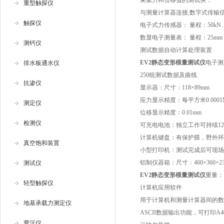
采集力和位移值的测试头：
重型触探仪
与测量计算器连接,数字式传输
触探仪
电子式力传感器： 量程：50kN、
数显电子测量表： 量程：25mm，
测钙仪
测试数据自动计算处理装置
EV2静态变形模量测试仪
电子测
排水板通水仪
250组测试数据及曲线
抗渗仪
显示器：尺寸：118×89mm
应力显示精度：每平方米0.0001
测定仪
位移显示精度：0.01mm
检测仪
可充电电池：独立工作可持续1
计算机键盘：有保护膜，野外环
真空饱和装置
小型打印机：测试完成后可现场
铝制仪器箱：尺寸：460×360×23
测试仪
EV2静态变形模量测试仪
重量：1
轻型触探仪
计算机应用软件
用于计算机和测量计算器间的数
地基承载力测定仪
ASCII数据输出功能，可打印
弯沉仪