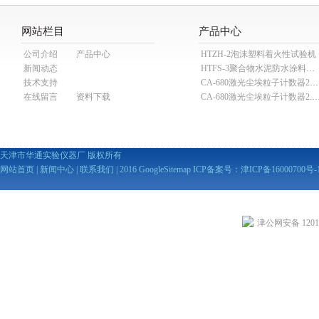
网站栏目
产品中心
公司介绍
产品中心
HTZH-2泡沫塑料着火性试验机
新闻动态
HTFS-3聚合物水泥防水涂料分散机
技术支持
CA-680激光尘埃粒子计数器28.3L
在线留言
资料下载
CA-680激光尘埃粒子计数器2
天津市华通实验仪器厂 版权所有
网站首页
|
新闻中心
|
联系我们
| 2016
GoogleSitemap
ICP备案号：
津ICP备16000700号-
津公网安备 12010