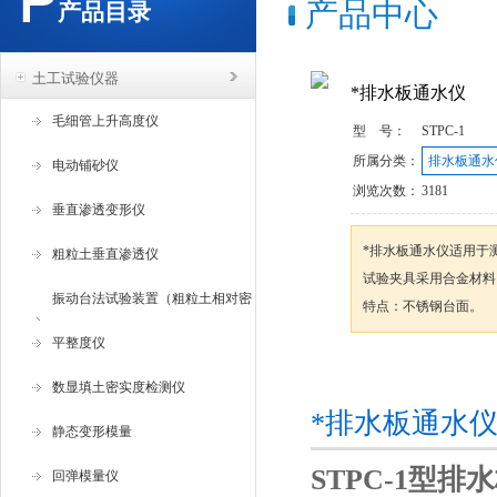
产品中心
产品目录
土工试验仪器
*排水板通水仪
毛细管上升高度仪
型 号：
STPC-1
所属分类：
排水板通水
电动铺砂仪
浏览次数：
3181
垂直渗透变形仪
*排水板通水仪适用于
粗粒土垂直渗透仪
试验夹具采用合金材料
振动台法试验装置（粗粒土相对密
特点：不锈钢台面。
度试验仪 ）
平整度仪
咨询订购
数显填土密实度检测仪
*排水板通水
静态变形模量
STPC-1型排
回弹模量仪