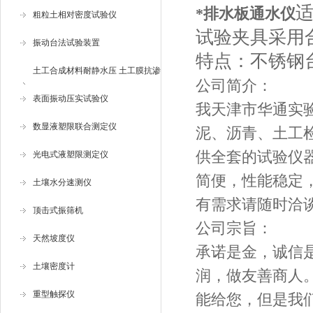
*排水板通水仪
粗粒土相对密度试验仪
试验夹具采用
振动台法试验装置
特点：不锈钢
土工合成材料耐静水压 土工膜抗渗
公司简介：
仪
表面振动压实试验仪
我天津市华通实
数显液塑限联合测定仪
泥、沥青、土工
供全套的试验仪
光电式液塑限测定仪
简便，性能稳定
土壤水分速测仪
有需求请随时洽
顶击式振筛机
公司宗旨：
天然坡度仪
承诺是金，诚信
土壤密度计
润，做友善商人
重型触探仪
能给您，但是我