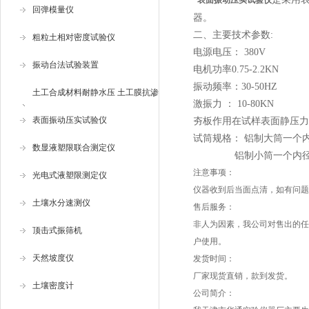
*表面振动压实试验仪
回弹模量仪
器。
二、
主要技术参数:
粗粒土相对密度试验仪
电源电压： 380V
振动台法试验装置
电机功率0.75-2.2KN
振动频率：30-50HZ
土工合成材料耐静水压 土工膜抗渗
激振力 ： 10-80KN
仪
表面振动压实试验仪
夯板作用在试样表面静压力 ：
试筒规格： 铝制大筒一个内
数显液塑限联合测定仪
铝制小筒一个内径15
注意事项：
光电式液塑限测定仪
仪器收到后当面点清，如有问题
土壤水分速测仪
售后服务：
非人为因素，我公司对售出的任
顶击式振筛机
户使用。
天然坡度仪
发货时间：
厂家现货直销，款到发货。
土壤密度计
公司简介：