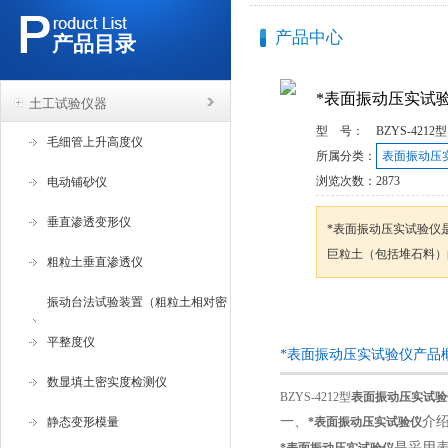
产品中心
产品目录
*表面振动压实试
土工试验仪器
型 号：
BZYS-4212型
毛细管上升高度仪
所属分类：
表面振动压
浏览次数：
2873
电动铺砂仪
垂直渗透变形仪
*表面振动压实试验仪
巨粒土（包括堆石料）
粗粒土垂直渗透仪
振动台法试验装置（粗粒土相对密
咨询订购
度试验仪 ）
平整度仪
*表面振动压实试验仪产品
数显填土密实度检测仪
BZYS-4212型
表面振动压实试验
一、
介
静态变形模量
*表面振动压实试验仪
是采用表