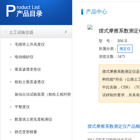
产品中心
产品目录
摆式摩擦系数测定
土工试验仪器
型 号：
BM-II
毛细管上升高度仪
所属分类：
测定仪
浏览次数：
3475
电动铺砂仪
垂直渗透变形仪
摆式摩擦系数测定仪是
构性能*符合（公路土工
粗粒土垂直渗透仪
中比实验，CBR）（TO1
振动台法试验装置（粗粒土相对密
试样制作要求，并具有
度试验仪 ）
平整度仪
咨询订购
数显填土密实度检测仪
摆式摩擦系数测定仪产品概
静态变形模量
BKJ-II型多功能电动击实仪