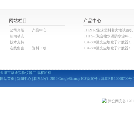
网站栏目
产品中心
公司介绍
产品中心
HTZH-2泡沫塑料着火性试验机
新闻动态
HTFS-3聚合物水泥防水涂料分散机
技术支持
CA-680激光尘埃粒子计数器28.3L
在线留言
资料下载
CA-680激光尘埃粒子计数器2
天津市华通实验仪器厂 版权所有
网站首页
|
新闻中心
|
联系我们
| 2016
GoogleSitemap
ICP备案号：
津ICP备16000700号-
津公网安备 12010