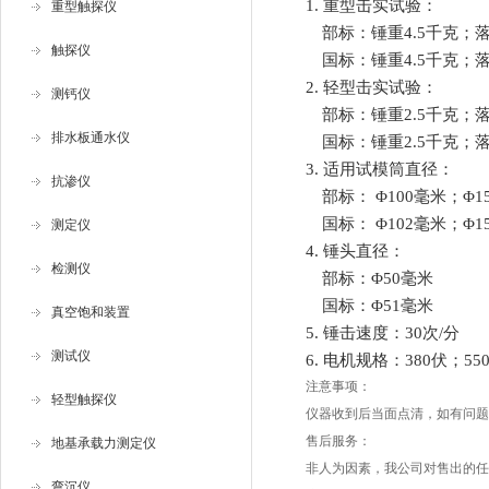
1.
重型击实试验：
重型触探仪
部标：锤重
4.5
千克；
触探仪
国标：锤重
4.5
千克；
2.
轻型击实试验：
测钙仪
部标：
锤重
2.5
千克；
排水板通水仪
国标：
锤重
2.5
千克；
3.
适用试模筒直径：
抗渗仪
部标：
Φ100
毫米；
Φ1
国标：
Φ102
毫米；
Φ1
测定仪
4.
锤头直径：
检测仪
部标：
Φ50
毫米
国标：
Φ51
毫米
真空饱和装置
5.
锤击速度：
30
次
/
分
测试仪
6.
电机规格：
380
伏；
55
注意事项：
轻型触探仪
仪器收到后当面点清，如有问题
售后服务：
地基承载力测定仪
非人为因素，我公司对售出的任
弯沉仪