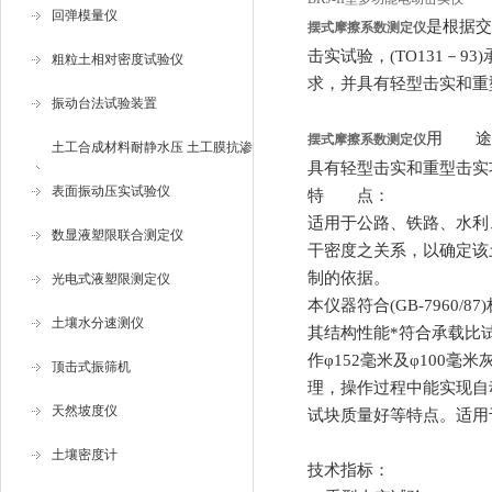
回弹模量仪
是根据交
摆式摩擦系数测定仪
击实试验，(TO131
－
93
粗粒土相对密度试验仪
求，并具有轻型击实和重
振动台法试验装置
用 途
摆式摩擦系数测定仪
土工合成材料耐静水压 土工膜抗渗
具有轻型击实和重型击实
仪
表面振动压实试验仪
特 点：
适用于公路、铁路、水利
数显液塑限联合测定仪
干密度之关系，以确定该土
制的依据。
光电式液塑限测定仪
本仪器符合
(GB-7960/87)
土壤水分速测仪
其结构性能*符合承载比
作
φ152
毫米及
φ100
毫米
顶击式振筛机
理，操作过程中能实现自
天然坡度仪
试块质量好等特点。适用
土壤密度计
技术指标：