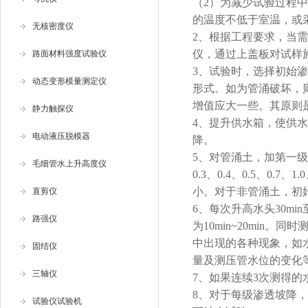
（2）为减少试验过程
的温度不低于室温，或
无核密度仪
2、根据工程要求，当
仪，通过上盖板对试样
路面材料强度试验仪
3、试验时，选择初始
动态变形模量测定仪
形式。如为管涌破坏，
增值应大一些。其原则
静力触探仪
4、提升供水箱，使供
电动液压脱模器
降。
5、对管涌土，加第一级水头
毛细管水上升高度仪
0.3、0.4、0.5、0
小。对于非管涌土，初
直剪仪
6、每次升高水头30m
路强仪
为10min~20mi
中出现的各种现象，如
固结仪
量及测压管水位的变化
三轴仪
7、如果连续3次测得
8、对于每级渗透坡降
试验仪试验机