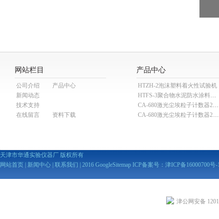
网站栏目
产品中心
公司介绍
产品中心
HTZH-2泡沫塑料着火性试验机
新闻动态
HTFS-3聚合物水泥防水涂料分散机
技术支持
CA-680激光尘埃粒子计数器28.3L
在线留言
资料下载
CA-680激光尘埃粒子计数器2
天津市华通实验仪器厂 版权所有
网站首页
|
新闻中心
|
联系我们
| 2016
GoogleSitemap
ICP备案号：
津ICP备16000700号-
津公网安备 12010