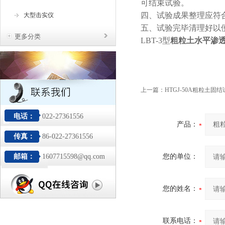
可结束试验。
四、试验成果整理应符
大型击实仪
五、试验完毕清理好以
更多分类
LBT-3型
粗粒土水平渗
上一篇：
HTGJ-50A粗粒土固
电话：
022-27361556
产品：
传真：
86-022-27361556
邮箱：
1607715598@qq.com
您的单位：
您的姓名：
联系电话：