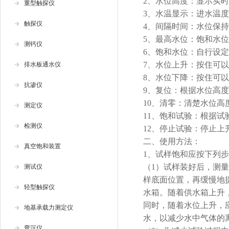
2、
水位高度：显示实时
重型触探仪
3、
水温显示：进水温度
触探仪
4、
间隔时间：水位保持
5、
最高水位：饱和水位
测钙仪
6、
饱和水位：自行设定
7、
水位上升：按住可以
排水板通水仪
8、
水位下降：按住可以
抗渗仪
9、
复位：根据水位高度
10、
清零：清楚水位高度
测定仪
11、
饱和试验：根据试
检测仪
12、
停止试验：停止上
二、使用方法：
真空饱和装置
1、试样饱和应按下列步
（1）试样装好后，测
测试仪
样底面位置，再缓慢地提
轻型触探仪
水箱。随着供水箱上升
同时，随着水位上升，
地基承载力测定仪
水，以减少水中气体的离
弯沉仪