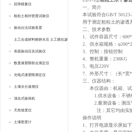
回弹模量仪
一、简介
本试验符合
GB/T 501
粗粒土相对密度试验仪
用于测定粗粒土的渗透
振动台法试验装置
二、技术参数
1、
试件容器尺寸
：
6
00
*
土工合成材料耐静水压 土工膜抗渗
2、
供水箱规格：
φ
200*
3、
控制：按钮控制
仪
表面振动压实试验仪
4、
整机重量：
238
KG
数显液塑限联合测定仪
5、
电压220V
7、
外形尺寸：
（长
*
宽
*
光电式液塑限测定仪
三、
仪器结构：
土壤水分速测仪
本仪器由：机箱、试
1.供水设备：不
顶击式振筛机
2.量测设备：测压
注：其它均由实
天然坡度仪
操作说明
土壤密度计
1、
打开电源显示屏如下