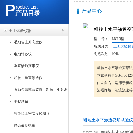
产品中心
产品目录
粗粒土水平渗透变
土工试验仪器
型 号：
LBT-3型
毛细管上升高度仪
所属分类：
土工试验仪
浏览次数：
1048
电动铺砂仪
垂直渗透变形仪
粗粒土水平渗透变形试
本试验符合GB/T 50
粗粒土垂直渗透仪
由左向右，适用于粗粒
振动台法试验装置（粗粒土相对密
渗透降坡，渗流流速等
度试验仪 ）
平整度仪
咨询订购
数显填土密实度检测仪
粗粒土水平渗透变形试验仪
静态变形模量
LBT-3型
粗粒土水平渗