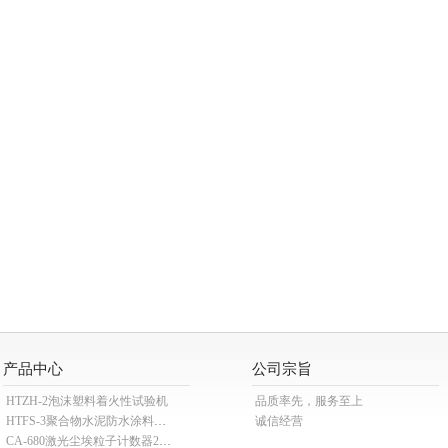
产品中心
公司宗旨
HTZH-2泡沫塑料着火性试验机
品质率先，服务至上
HTFS-3聚合物水泥防水涂料分散机
诚信经营
CA-680激光尘埃粒子计数器28.3L