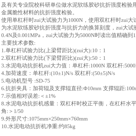
及有关专业院校科研单位做水泥软练胶砂抗折强度检验用
金属脆性材料的抗折强度检验。
使用单杠杆时zui大试验力为1000N，使用双杠杆时zui
为水泥软练胶砂抗折强度与抗折力的换算刻度，zui大试验
0.4N及0.001MPa，zui大试验力为5000N时读出值精确到1N
主要技术参数:
1.单杠杆试验力比(上梁臂距比)(zui大):10：1
2.双杠杆试验力比(下梁臂距比)(zui大):50：1
3.水泥电动抗折机zui大力值：单杠杆:1000N 双杠杆:5000
4.加荷速度：单杠杆:(10±1)N/s 双杠杆:(50±5)N/s
5.电动机型号 :SD-75
6.抗折夹具：加荷辊及支撑辊直径:Φ10mm 支撑辊距:100
7.示值相对误差:＜±1%
8.水泥电动抗折机感量：双杠杆时校正平衡，在杠杆水平离
角:＞1/50
9.外形尺寸:1075mm×250mm×760mm
10.水泥电动抗折机净重:约85kg