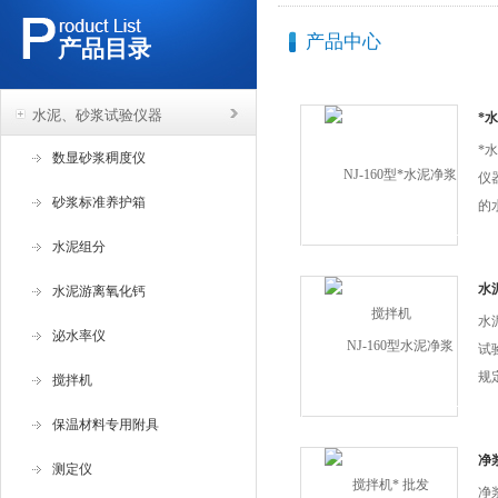
产品中心
产品目录
水泥、砂浆试验仪器
*
*
数显砂浆稠度仪
仪
砂浆标准养护箱
的
的
水泥组分
准
性
水
水泥游离氧化钙
施
水
泌水率仪
研
试
泥
规
搅拌机
一
均
保温材料专用附具
泥
安
净
测定仪
格
建
净