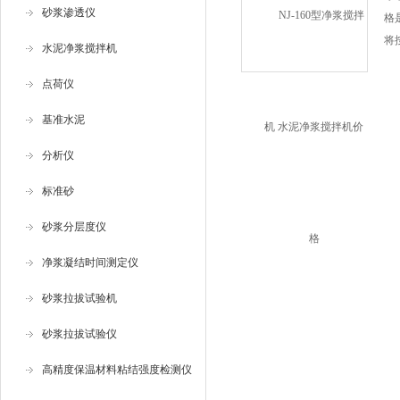
砂浆渗透仪
及
格
的
将
水泥净浆搅拌机
器
后
点荷仪
供
间
基准水泥
水
专
分析仪
室
标准砂
程
砂浆分层度仪
净浆凝结时间测定仪
砂浆拉拔试验机
砂浆拉拔试验仪
高精度保温材料粘结强度检测仪