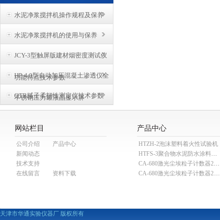
水泥净浆搅拌机操作规程及保养
水泥净浆搅拌机的使用与保养
JCY-3型触屏版建材烟密度测试仪
HP-4.0型自动加压混凝土渗透仪全
功能特点技术参数
QTB腻子柔韧性测定仪技术参数
不锈钢压力罐液晶显示屏
网站栏目
产品中心
公司介绍
产品中心
HTZH-2泡沫塑料着火性试验机
新闻动态
HTFS-3聚合物水泥防水涂料分散机
技术支持
CA-680激光尘埃粒子计数器28.3L
在线留言
资料下载
CA-680激光尘埃粒子计数器2
天津市华通实验仪器厂 版权所有