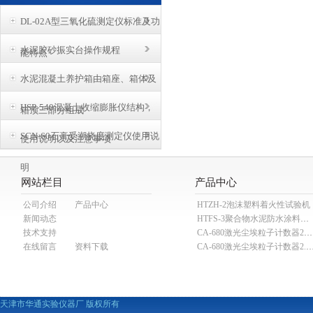
DL-02A型三氧化硫测定仪标准及功
水泥胶砂振实台操作规程
能特点
水泥混凝土养护箱由箱座、箱体及
HSP-540混凝土收缩膨胀仪结构，
箱顶三部分组成
SCN-60石膏受潮挠度测定仪使用说
使用说明以及注意事项
明
网站栏目
产品中心
公司介绍
产品中心
HTZH-2泡沫塑料着火性试验机
新闻动态
HTFS-3聚合物水泥防水涂料分散机
技术支持
CA-680激光尘埃粒子计数器28.3L
在线留言
资料下载
CA-680激光尘埃粒子计数器2
天津市华通实验仪器厂 版权所有