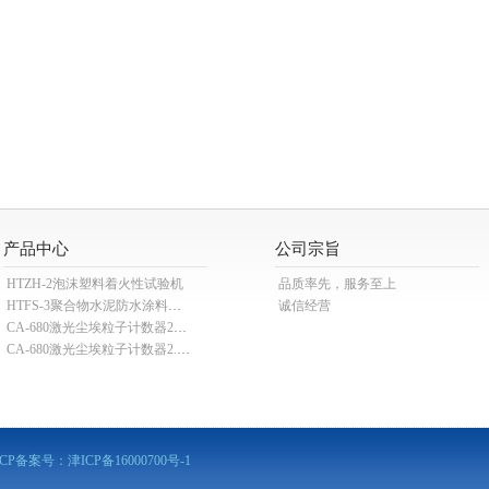
产品中心
公司宗旨
HTZH-2泡沫塑料着火性试验机
品质率先，服务至上
HTFS-3聚合物水泥防水涂料分散机
诚信经营
CA-680激光尘埃粒子计数器28.3L
CA-680激光尘埃粒子计数器2.83L
ICP备案号：
津ICP备16000700号-1