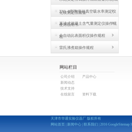
TXL-II型陶瓷砖真空吸水率测定仪
化镁测定压蒸釜
直读式混凝土含气量测定仪操作规
使用说明书
全自动比表面积仪操作规程
程
雷氏沸煮箱操作规程
网站栏目
公司介绍
产品中心
新闻动态
技术支持
在线留言
资料下载
天津市华通实验仪器厂 版权所有
网站首页
|
新闻中心
|
联系我们
| 2016
GoogleSitemap