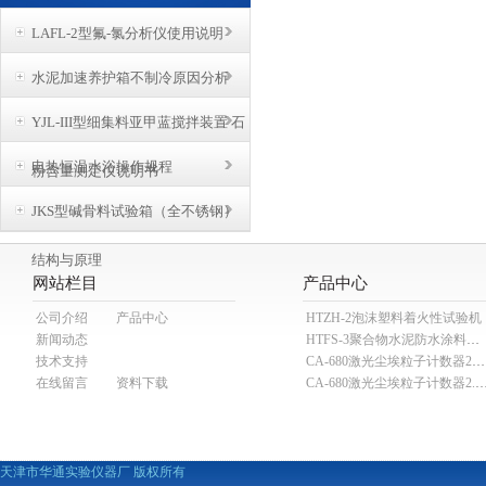
LAFL-2型氟-氯分析仪使用说明
水泥加速养护箱不制冷原因分析
YJL-III型细集料亚甲蓝搅拌装置 石
电热恒温水浴操作规程
粉含量测定仪说明书
​JKS型碱骨料试验箱（全不锈钢）
结构与原理
网站栏目
产品中心
公司介绍
产品中心
HTZH-2泡沫塑料着火性试验机
新闻动态
HTFS-3聚合物水泥防水涂料分散机
技术支持
CA-680激光尘埃粒子计数器28.3L
在线留言
资料下载
CA-680激光尘埃粒子计数器2
天津市华通实验仪器厂 版权所有