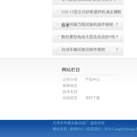
UJZ-15型立式砂浆搅拌机满足最新
电液伺服万能试验机操作规程
标准
数控重型电动大型击实仪的*性
自动车辙试验仪操作规程
网站栏目
公司介绍
产品中心
新闻动态
技术支持
在线留言
资料下载
天津市华通实验仪器厂 版权所有
网站首页
|
新闻中心
|
联系我们
| 2016
GoogleSitemap