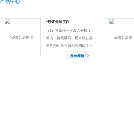
产品中心
*砂浆分层度仪
（1）将试样一次装入分层度
筒内，待装满后，用木锤在容
器周围距离大致相等的四个不
同 地方轻轻敲击1～2次，砂浆
沉落到低于筒口，则应随时添
加，然后刮去多余砂浆，并抹
平。 *砂浆分层度仪