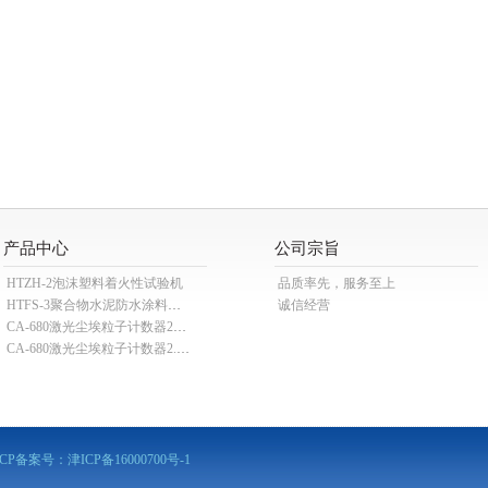
产品中心
公司宗旨
HTZH-2泡沫塑料着火性试验机
品质率先，服务至上
HTFS-3聚合物水泥防水涂料分散机
诚信经营
CA-680激光尘埃粒子计数器28.3L
CA-680激光尘埃粒子计数器2.83L
ICP备案号：
津ICP备16000700号-1