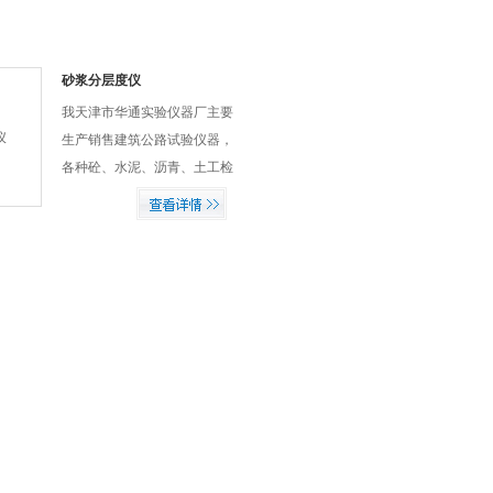
砂浆分层度仪
我天津市华通实验仪器厂主要
生产销售建筑公路试验仪器，
各种砼、水泥、沥青、土工检
测仪器。可为各级检测中心，
科研院所，各施工单位提供全
套的试验仪器设备。十年来坚
持走专业化道路，产品功能齐
全，操作简便，性能稳定，性
价比更高。无忧售后，受到了
社会各界的*好评。如有需求
请随时洽谈。砂浆分层度仪