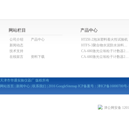
网站栏目
产品中心
公司介绍
产品中心
HTZH-2泡沫塑料着火性试验机
新闻动态
HTFS-3聚合物水泥防水涂料分散机
技术支持
CA-680激光尘埃粒子计数器28.3L
在线留言
资料下载
CA-680激光尘埃粒子计数器2
天津市华通实验仪器厂 版权所有
网站首页
|
新闻中心
|
联系我们
| 2016
GoogleSitemap
ICP备案号：
津ICP备16000700号-
津公网安备 12010