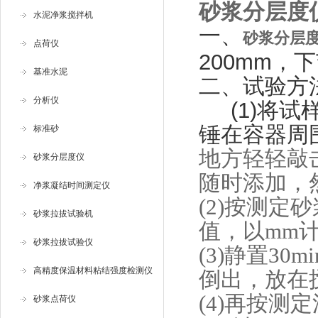
砂浆分层度
水泥净浆搅拌机
一、
砂浆分层
点荷仪
200mm，下
基准水泥
二、
试验方
分析仪
(1)将试
锤在容器周
标准砂
地方轻轻敲
砂浆分层度仪
随时添加，
净浆凝结时间测定仪
(2)按测
砂浆拉拔试验机
值，以mm
砂浆拉拔试验仪
(3)静置3
高精度保温材料粘结强度检测仪
倒出，放在搅
(4)再按
砂浆点荷仪