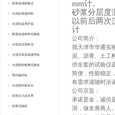
mm计。
砂浆收缩膨胀仪
砂浆分层度
水泥砂浆搅拌机
以前后两次
水泥恒温养护箱
计
数显保温材料试验机
公司简介：
水泥负压筛析仪
我天津市华通实
泥、沥青、土工
水泥压浆高速搅拌机
供全套的试验仪
水泥胶砂耐磨试验机
简便，性能稳定
鄂式破碎机
有需求请随时洽
水泥胶砂振实台
公司宗旨：
砂浆压力泌水率
承诺是金，诚信
砂浆试验机
润，做友善商人