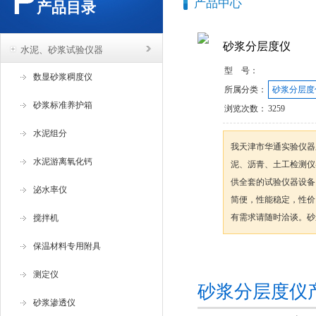
产品中心
产品目录
砂浆分层度仪
水泥、砂浆试验仪器
型 号：
数显砂浆稠度仪
所属分类：
砂浆分层度
砂浆标准养护箱
浏览次数：
3259
水泥组分
我天津市华通实验仪器
水泥游离氧化钙
泥、沥青、土工检测仪
供全套的试验仪器设备
泌水率仪
简便，性能稳定，性价
有需求请随时洽谈。砂
搅拌机
保温材料专用附具
咨询订购
测定仪
砂浆分层度仪
砂浆渗透仪