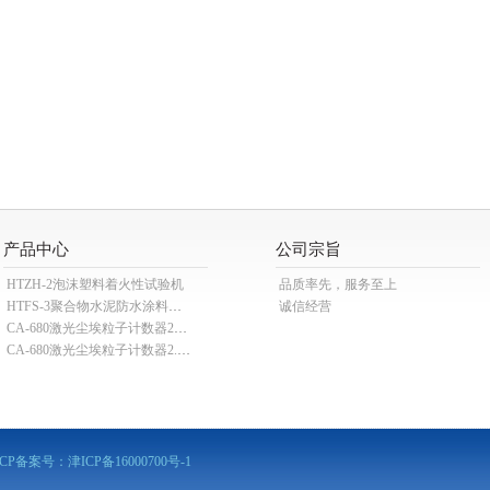
产品中心
公司宗旨
HTZH-2泡沫塑料着火性试验机
品质率先，服务至上
HTFS-3聚合物水泥防水涂料分散机
诚信经营
CA-680激光尘埃粒子计数器28.3L
CA-680激光尘埃粒子计数器2.83L
ICP备案号：
津ICP备16000700号-1