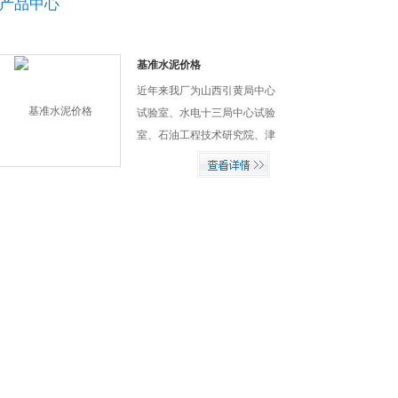
产品中心
基准水泥价格
近年来我厂为山西引黄局中心
试验室、水电十三局中心试验
室、石油工程技术研究院、津
秦高速铁路、水电四局等一系
列单位，提供了质优价廉、自
动化程度高的试验仪器设备，
受到用户的*好评，我厂本
着“客户*，诚信至上”的原则，
以众多家企业建立长期友好的
合作关系。基准水泥价格