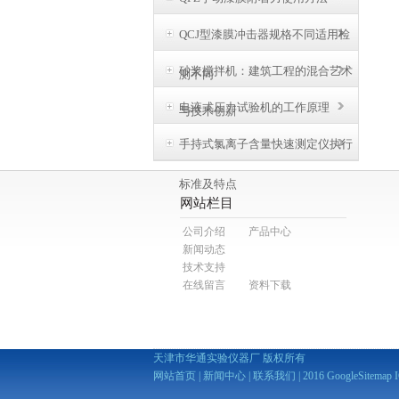
QCJ型漆膜冲击器规格不同适用检
砂浆搅拌机：建筑工程的混合艺术
测不同
电液式压力试验机的工作原理
与技术创新
手持式氯离子含量快速测定仪执行
标准及特点
网站栏目
公司介绍
产品中心
新闻动态
技术支持
在线留言
资料下载
天津市华通实验仪器厂 版权所有
网站首页
|
新闻中心
|
联系我们
| 2016
GoogleSitemap