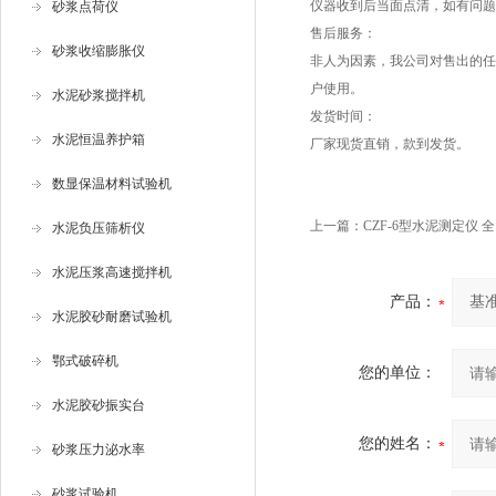
仪器收到后当面点清，如有问题
砂浆点荷仪
售后服务：
砂浆收缩膨胀仪
非人为因素，我公司对售出的任
户使用。
水泥砂浆搅拌机
发货时间：
水泥恒温养护箱
厂家现货直销，款到发货。
数显保温材料试验机
上一篇：
CZF-6型水泥测定仪
水泥负压筛析仪
水泥压浆高速搅拌机
产品：
水泥胶砂耐磨试验机
鄂式破碎机
您的单位：
水泥胶砂振实台
您的姓名：
砂浆压力泌水率
砂浆试验机