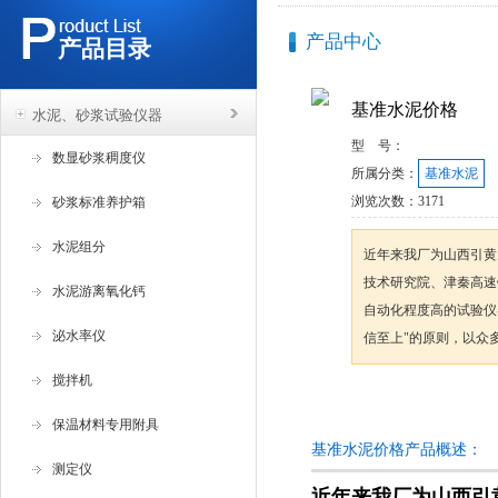
产品中心
产品目录
基准水泥价格
水泥、砂浆试验仪器
型 号：
数显砂浆稠度仪
所属分类：
基准水泥
浏览次数：
3171
砂浆标准养护箱
水泥组分
近年来我厂为山西引黄
技术研究院、津秦高速
水泥游离氧化钙
自动化程度高的试验仪
泌水率仪
信至上"的原则，以众
搅拌机
咨询订购
保温材料专用附具
基准水泥价格产品概述：
测定仪
近年来我厂为山西引