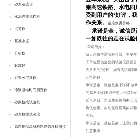
砂浆渗透仪
秦高速铁路、水电四
受到用户的*好评，我
水泥净浆搅拌机
作关系。
基准水泥价格
点荷仪
承诺是金，诚信是赢
一如既往的走在试验
基准水泥
公司简介：
分析仪
我天津市华通实验仪器厂主要生
工单位提供全套的试验仪器设备
标准砂
会各界的*好评。如有需求请随
公司宗旨：
砂浆分层度仪
承诺是金，诚信是赢,我们不做
净浆凝结时间测定仪
的基石,我们不能给您，但是我
近年来我厂为山西引黄局中心试
砂浆拉拔试验机
质优价廉、自动化程度高的试验
砂浆拉拔试验仪
关系。
承诺是金，诚信是赢，让我们的
高精度保温材料粘结强度检测仪
注意事项：