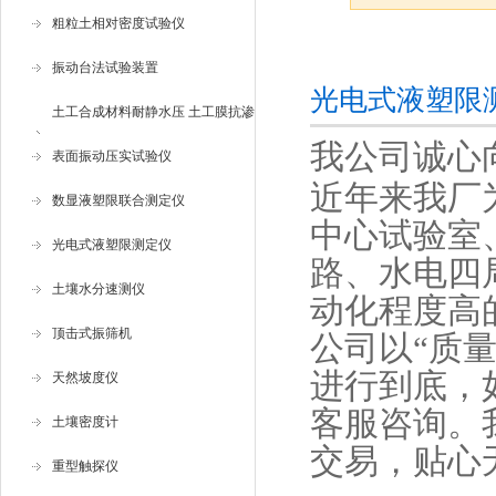
粗粒土相对密度试验仪
咨询订购
振动台法试验装置
​光电式液塑
土工合成材料耐静水压 土工膜抗渗
我公司诚心向
仪
表面振动压实试验仪
近年来我厂
数显液塑限联合测定仪
中心试验室
光电式液塑限测定仪
路、水电四
土壤水分速测仪
动化程度高
顶击式振筛机
公司以“质
进行到底，
天然坡度仪
客服咨询。
土壤密度计
交易，贴心
重型触探仪