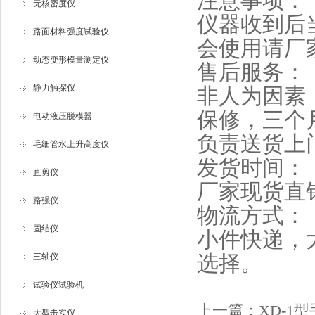
注意事项：
无核密度仪
仪器收到后
路面材料强度试验仪
会使用请厂
动态变形模量测定仪
售后服务：
静力触探仪
非人为因素
保修，三个
电动液压脱模器
负责送货上
毛细管水上升高度仪
发货时间：
直剪仪
厂家现货直
路强仪
物流方式：
固结仪
小件快递，
选择。
三轴仪
试验仪试验机
上一篇：
XD-1
大型击实仪