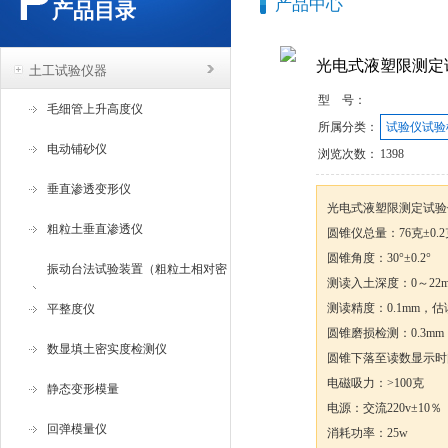
产品中心
产品目录
​光电式液塑限测定
土工试验仪器
型 号：
毛细管上升高度仪
所属分类：
试验仪试验
电动铺砂仪
浏览次数：
1398
垂直渗透变形仪
​光电式液塑限测定试
粗粒土垂直渗透仪
圆锥仪总量：76克±0.2克
圆锥角度：30°±0.2°
振动台法试验装置（粗粒土相对密
测读入土深度：0～22
测读精度：0.1mm，估读
度试验仪 ）
平整度仪
圆锥磨损检测：0.3mm
数显填土密实度检测仪
圆锥下落至读数显示时
电磁吸力：>100克
静态变形模量
电源：交流220v±10％
回弹模量仪
消耗功率：25w