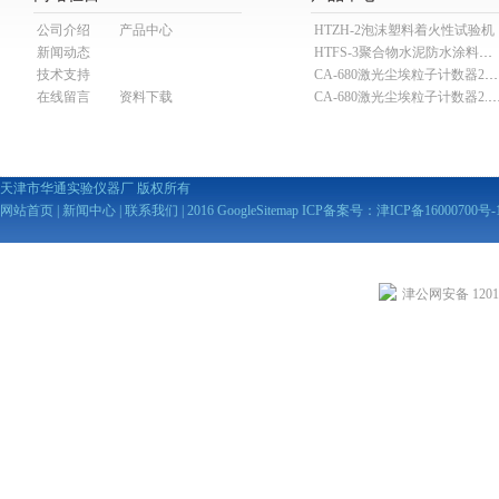
公司介绍
产品中心
HTZH-2泡沫塑料着火性试验机
新闻动态
HTFS-3聚合物水泥防水涂料分散机
技术支持
CA-680激光尘埃粒子计数器28.3L
在线留言
资料下载
CA-680激光尘埃粒子计数器2
天津市华通实验仪器厂 版权所有
网站首页
|
新闻中心
|
联系我们
| 2016
GoogleSitemap
ICP备案号：
津ICP备16000700号-
津公网安备 12010