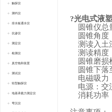
触探仪
测钙仪
?光电式液
排水板通水仪
圆锥仪总量：7
圆锥角度：30
抗渗仪
测读入土深
测定仪
测读精度：0
检测仪
圆锥磨损检
真空饱和装置
圆锥下落至
测试仪
电磁吸力：
轻型触探仪
电源：交流2
消耗功率：
地基承载力测定仪
弯沉仪