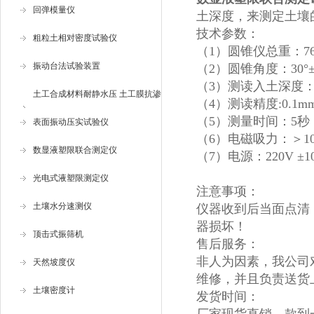
回弹模量仪
土深度，来测定土壤
技术参数：
粗粒土相对密度试验仪
（1）圆锥仪总重：76g±0
振动台法试验装置
（2）圆锥角度：30°±0
（3）测读入土深度：0
土工合成材料耐静水压 土工膜抗渗
（4）测读精度:0.1m
（5）测量时间：5秒
仪
表面振动压实试验仪
（6）电磁吸力：＞10
数显液塑限联合测定仪
（7）电源：220V ±1
光电式液塑限测定仪
注意事项：
土壤水分速测仪
仪器收到后当面点清
器损坏！
顶击式振筛机
售后服务：
非人为因素，我公司
天然坡度仪
维修，并且负责送货
土壤密度计
发货时间：