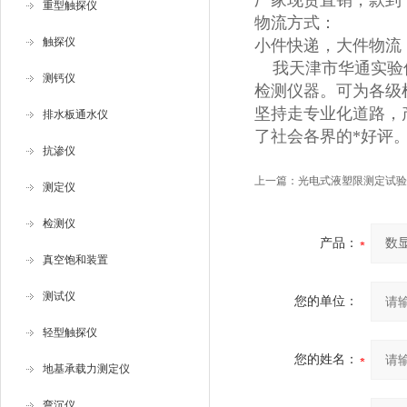
厂家现货直销，款到
重型触探仪
物流方式：
触探仪
小件快递，大件物流
我天津市华通实验仪
测钙仪
检测仪器。可为各级
坚持走专业化道路，
排水板通水仪
了社会各界的*好评
抗渗仪
上一篇：
​光电式液塑限测定试
测定仪
检测仪
产品：
真空饱和装置
测试仪
您的单位：
轻型触探仪
您的姓名：
地基承载力测定仪
弯沉仪