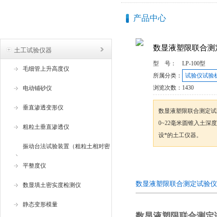
产品中心
产品目录
数显液塑限联合测
土工试验仪器
型 号：
LP-100型
毛细管上升高度仪
所属分类：
试验仪试验
浏览次数：
1430
电动铺砂仪
垂直渗透变形仪
数显液塑限联合测定试
0~22毫米圆锥入土
粗粒土垂直渗透仪
设*的土工仪器。
振动台法试验装置（粗粒土相对密
咨询订购
度试验仪 ）
平整度仪
数显液塑限联合测定试验仪
数显填土密实度检测仪
静态变形模量
数显液塑限联合测定