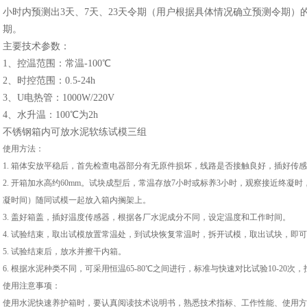
小时内预测出3天、7天、23天令期（用户根据具体情况确立预测令期）
期。
主要技术参数：
1、控温范围：常温-100℃
2、时控范围：0.5-24h
3、U电热管：1000W/220V
4、水升温：100℃为2h
不锈钢箱内可放水泥软练试模三组
使用方法：
1. 箱体安放平稳后，首先检查电器部分有无原件损坏，线路是否接触良好，插好传
2. 开箱加水高约60mm。试块成型后，常温存放7小时或标养3小时，观察接近终
凝时间）随同试模一起放入箱内搁架上。
3. 盖好箱盖，插好温度传感器，根据各厂水泥成分不同，设定温度和工作时间。
4. 试验结束，取出试模放置常温处，到试块恢复常温时，拆开试模，取出试块，即
5. 试验结束后，放水并擦干内箱。
6. 根据水泥种类不同，可采用恒温65-80℃之间进行，标准与快速对比试验10-20
使用注意事项：
使用水泥快速养护箱时，要认真阅读技术说明书，熟悉技术指标、工作性能、使用方