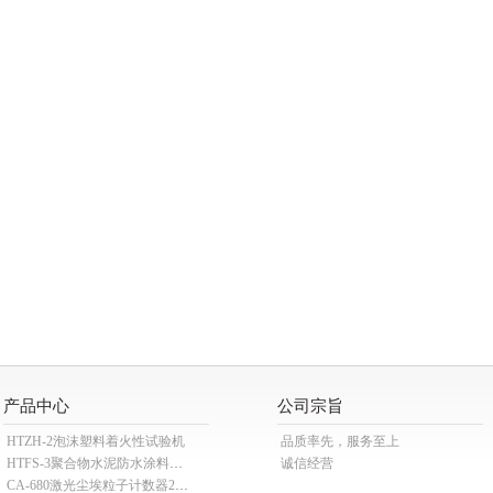
产品中心
公司宗旨
HTZH-2泡沫塑料着火性试验机
品质率先，服务至上
HTFS-3聚合物水泥防水涂料分散机
诚信经营
CA-680激光尘埃粒子计数器28.3L