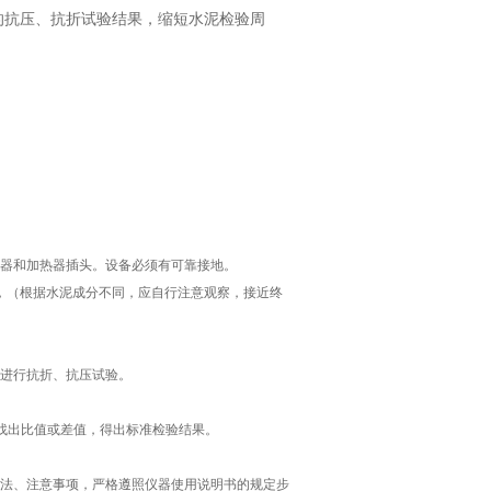
的抗压、抗折试验结果，缩短水泥检验周
感器和加热器插头。设备必须有可靠接地。
凝时，（根据水泥成分不同，应自行注意观察，接近终
可进行抗折、抗压试验。
次，找出比值或差值，得出标准检验结果。
法、注意事项，严格遵照仪器使用说明书的规定步