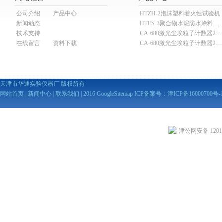
公司介绍
产品中心
HTZH-2泡沫塑料着火性试验机
新闻动态
HTFS-3聚合物水泥防水涂料分散机
技术支持
CA-680激光尘埃粒子计数器28.3L
在线留言
资料下载
CA-680激光尘埃粒子计数器2
天津市华通实验仪器厂 版权所有
网站首页
|
新闻中心
|
联系我们
| 2016
GoogleSitemap
ICP备案号：
津ICP备16000700号-
津公网安备 12010