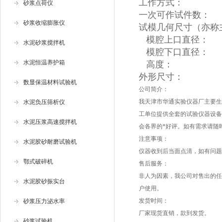
工作方式： 
砂浆点荷仪
一次可作试件数
砂浆收缩膨胀仪
试模几何尺寸（
模腔上口直径：
水泥砂浆搅拌机
模腔下口直径：
水泥恒温养护箱
高度： 3
外形尺寸： 610
数显保温材料试验机
公司简介：
我天津市华通实验仪器厂主要生
水泥负压筛析仪
工单位提供全套的试验仪器设备
水泥压浆高速搅拌机
会各界的*好评。如有需求请随
注意事项：
水泥胶砂耐磨试验机
仪器收到后当面点清，如有问题
鄂式破碎机
售后服务：
非人为因素，我公司对售出的任
水泥胶砂振实台
户使用。
发货时间：
砂浆压力泌水率
厂家现货直销，款到发货。
砂浆试验机