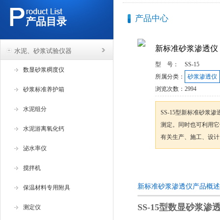
产品中心
产品目录
新标准砂浆渗透仪
水泥、砂浆试验仪器
型 号：
SS-15
数显砂浆稠度仪
所属分类：
砂浆渗透仪
浏览次数：
2994
砂浆标准养护箱
水泥组分
SS-15型新标准砂
测定。同时也可利用它
水泥游离氧化钙
有关生产、施工、设计
泌水率仪
咨询订购
搅拌机
新标准砂浆渗透仪产品概述
保温材料专用附具
SS-15型
数显砂浆渗
测定仪