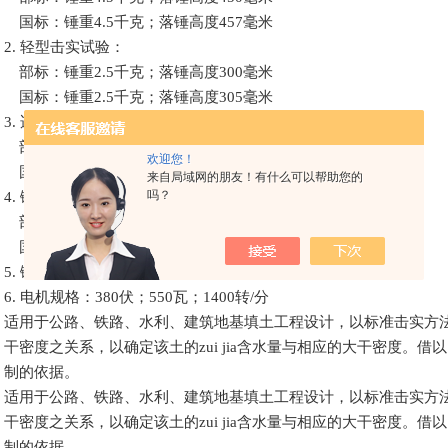
国标：锤重
4.5
千克；落锤高度
457
毫米
2.
轻型击实试验：
部标：
锤重
2.5
千克；落锤高度
300
毫米
国标：
锤重
2.5
千克；落锤高度
305
毫米
3.
适用试模筒直径：
部标：
Φ100
毫米；
Φ152
毫米
欢迎您！
国标：
Φ102
毫米；
Φ152
毫米
来自局域网的朋友！有什么可以帮助您的
4.
锤头直径：
吗？
部标：
Φ50
毫米
国标：
Φ51
毫米
5.
锤击速度：
30
次
/
分
6.
电机规格：
380
伏；
550
瓦；
1400
转
/
分
适用于公路、铁路、水利、建筑地基填土工程设计，以标准击实方
干密度之关系，以确定该土的zui jia含水量与相应的大干密度。
制的依据。
适用于公路、铁路、水利、建筑地基填土工程设计，以标准击实方
干密度之关系，以确定该土的zui jia含水量与相应的大干密度。
制的依据。