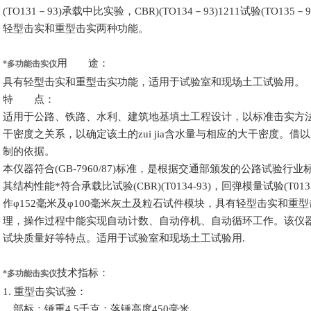
(
TO131
－
93
)承载中比实验
，
CBR
)(
TO134
－
93
)
1211
试验(
TO135
－
9
轻型击实和重型击实两种功能。
用 途：
*多功能击实仪
具有轻型击实和重型击实功能，适用于试验室和现场土工试验用。
特 点：
适用于公路、铁路、水利、建筑地基填土工程设计，以标准击实方
干密度之关系，以确定该土的zui jia含水量与相应的大干密度。
制的依据。
本仪器符合
(GB-7960/87)
标准，是根据交通部颁发的公路试验行业
其结构性能*符合承载比试验
(CBR)(T0134-93)
，回弹模量试验
(T013
作
φ152
毫米及
φ100毫米灰土及粒石试件模块，具有轻型击实和重
理，操作过程中能实现自动计数、自动停机、自动循环工作。该仪
试块质量好等特点。适用于试验室和现场土工试验用.
技术指标：
*多功能击实仪
1.
重型击实试验：
部标：锤重
4.5
千克；落锤高度
450
毫米