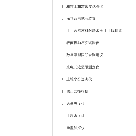
粗粒土相对密度试验仪
振动台法试验装置
土工合成材料耐静水压 土工膜抗渗
仪
表面振动压实试验仪
数显液塑限联合测定仪
光电式液塑限测定仪
土壤水分速测仪
顶击式振筛机
天然坡度仪
土壤密度计
重型触探仪