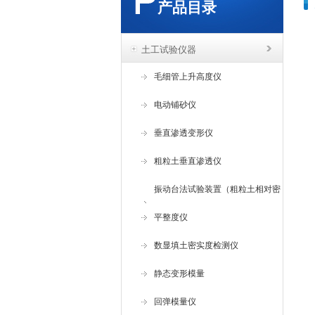
产品目录
土工试验仪器
毛细管上升高度仪
电动铺砂仪
垂直渗透变形仪
粗粒土垂直渗透仪
振动台法试验装置（粗粒土相对密
度试验仪 ）
平整度仪
数显填土密实度检测仪
静态变形模量
回弹模量仪