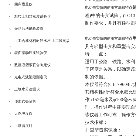
回弹模量仪
电动击实仪的使用方法和特点
程)中的击实试验，(TO13
粗粒土相对密度试验仪
制作要求，并具有轻型击
振动台法试验装置
电动击实仪的使用方法和特点
土工合成材料耐静水压 土工膜抗渗
具有轻型击实和重型击实
仪
表面振动压实试验仪
特 点：
适用于公路、铁路、水利
数显液塑限联合测定仪
干密度之关系，以确定该土
制的依据。
光电式液塑限测定仪
本仪器符合
(GB-7960/87)
土壤水分速测仪
其结构性能*符合承载比
作
φ152
毫米及
φ100
毫米
顶击式振筛机
理，操作过程中能实现自
天然坡度仪
该仪器工作可靠、操作方
技术指标：
土壤密度计
1.
重型击实试验：