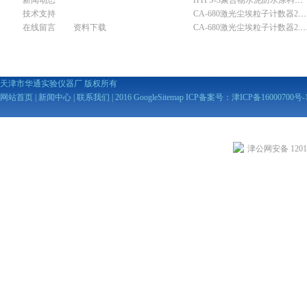
新闻动态
HTFS-3聚合物水泥防水涂料分散机
技术支持
CA-680激光尘埃粒子计数器28.3L
在线留言
资料下载
CA-680激光尘埃粒子计数器2
天津市华通实验仪器厂 版权所有
网站首页
|
新闻中心
|
联系我们
| 2016
GoogleSitemap
ICP备案号：
津ICP备16000700号-
津公网安备 12010