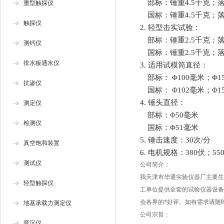
部标：锤重
4.5
千克；
重型触探仪
国标：锤重
4.5
千克；
触探仪
2.
轻型击实试验：
部标：
锤重
2.5
千克；
测钙仪
国标：
锤重
2.5
千克；
排水板通水仪
3.
适用试模筒直径：
部标：
Φ100
毫米；
Φ1
抗渗仪
国标：
Φ102
毫米；
Φ1
4.
锤头直径：
测定仪
部标：
Φ50
毫米
检测仪
国标：
Φ51
毫米
5.
锤击速度：
30
次
/
分
真空饱和装置
6.
电机规格：
380
伏；
55
测试仪
公司简介：
我天津市华通实验仪器厂主要生
轻型触探仪
工单位提供全套的试验仪器设备
会各界的*好评。如有需求请随时lian 
地基承载力测定仪
公司宗旨：
弯沉仪