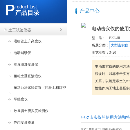
产品中心
产品目录
电动击实仪的使用
土工试验仪器
型 号：
BKJ-III
毛细管上升高度仪
所属分类：
大型击实仪
浏览次数：
3420
电动铺砂仪
垂直渗透变形仪
电动击实仪的使用方法
程设计，以标准击实方
粗粒土垂直渗透仪
关系，以确定该土的zu
振动台法试验装置（粗粒土相对密
性能作为工地土基压实
度试验仪 ）
平整度仪
咨询订购
数显填土密实度检测仪
电动击实仪的使用方法和特
静态变形模量
BKJ-II型多功能电动击实仪