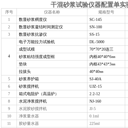
干混砂浆试验仪器配置单实
序号
仪器名称
规格型号
1
数显砂浆稠度仪
SC-145
2
数显砂浆凝结时间测定仪
SN-100
3
数显砂浆抗渗仪
SS-15
电子万能
拉力
试验机
DL-5000
成型试模
70*70*20连三
4
㎜
砂浆粘结强度成型框
内框
40*40*6
㎜
垫块
内框
43*43*3
㎜
拉拔头
40*40
5
砂浆养护箱
SJ-40A
6
砂浆搅拌机
UJZ-15
7
箱式电阻炉（高温炉）
2.2-12
8
水泥净浆搅拌机
NJ-160
9
水泥胶砂搅拌机
JJ-5
10
净浆量水器
0.1ml
11
胶砂量水器
225ml