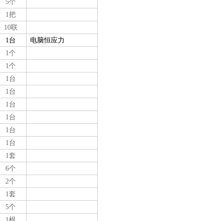
5个
1把
10联
1台
电脑恒应力
1
个
1个
1
台
1台
1台
1台
1台
1台
1套
6个
2个
1套
5个
1根