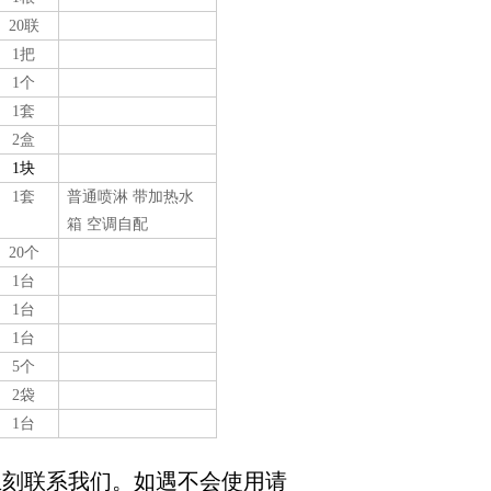
20联
1把
1个
1套
2盒
1块
1套
普通喷淋 带加热水
箱 空调自配
20个
1台
1台
1台
5
个
2袋
1台
立刻联系我们。如遇不会使用请