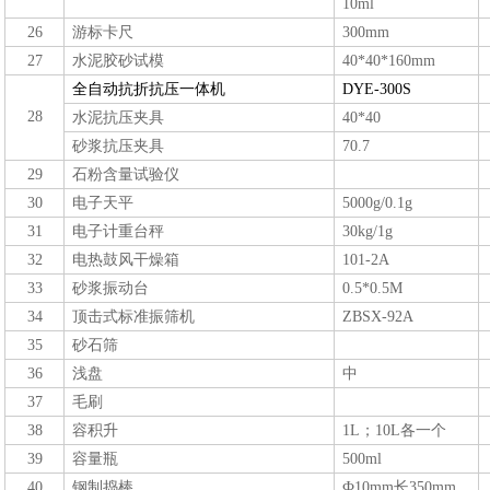
10ml
26
游标卡尺
300mm
27
水泥胶砂试模
40*40*16
0mm
全自动抗折抗压一体机
DYE-300S
28
水泥抗压夹具
40*40
砂浆抗压夹具
70.7
29
石粉含量试验
仪
30
电子天平
5000g/0.1g
31
电子计重台秤
30kg/1g
32
电热鼓风
干燥箱
101-2A
33
砂浆振动台
0.5*0.5M
34
顶击式标准振筛机
ZBSX-92A
35
砂石筛
36
浅盘
中
37
毛刷
38
容积升
1L；
10L
各一个
39
容量瓶
500ml
40
钢制捣棒
Ф10
mm
长35
0mm