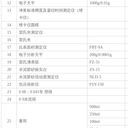
12
电子天平
1000g/0.01g
13
净浆标准稠度及凝结时间测定仪（维
卡仪）
14
维卡仪圆模
15
雷氏夹测定仪
16
雷氏夹
17
比表面积测定仪
FBT-9
A
18
电子分析天平
200g/0.0001g
19
雷氏沸煮箱
FZ-31
20
水泥胶砂振实台
ZS-15
21
水泥胶砂流动度测定仪
NLD-3
22
负压筛析仪
F
SY
-150
23
0.08；
0.045
专.用
筛
24
0.9水泥筛
500ml
250ml
25
量筒
100ml