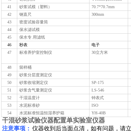
41
砂浆试模（塑料）
70.7*70.7
mm
42
钢直尺
30
0mm
43
密度试验容量筒
44
保水滤试模
45
保水专.用
滤纸
46
秒表
电子
47
标准养护室
控制仪
30立方米
48
留样桶
49
砂浆分层度测定仪
50
砂浆收缩测定仪
SP-175
51
砂浆含气量测定仪
LS-546
5
2
干湿温度计
钟表式
5
3
水泥标准砂
ISO
54
水泥标准恒温恒湿养护箱
YH-40B
干混砂浆试验仪器配置单实验室仪器
注意事项：
仪器收到后当面点清，如有问题，请