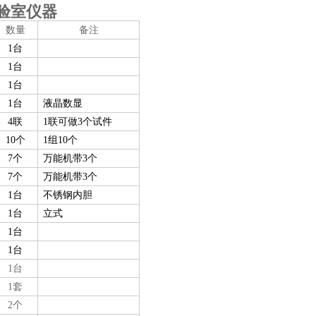
验室仪器
数量
备注
1台
1台
1台
1台
液晶数显
4联
1联可做
3
个试件
10个
1组
10
个
7个
万能机带
3
个
7个
万能机带
3
个
1台
不锈钢内胆
1台
立式
1台
1台
1台
1套
2个