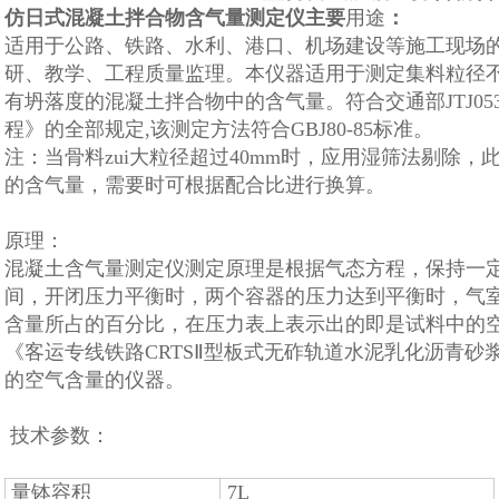
仿日式混凝土拌合物含气量测定仪
主要
用途
：
适用于公路、铁路、水利、港口、机场建设等施工现场
研、教学、工程质量监理。
本仪器适用于测定集料粒径不
有坍落度的混凝土拌合物中的含气量。符合交通部JTJ05
程》的全部规定,该测定方法符合GBJ80-85标准。
注：当骨料zui大粒径超过40mm时，应用湿筛法剔除
的含气量，需要时可根据配合比进行换算。
原理：
混凝土含气量测定仪测定原理是根据气态方程，保持一
间，开闭压力平衡时，两个容器的压力达到平衡时，气
含量所占的百分比，在压力表上表示出的即是试料中的空
《客运专线铁路CRTSⅡ型板式无砟轨道水泥乳化沥青
的空气含量的仪器。
技术参数：
量钵容积
7L