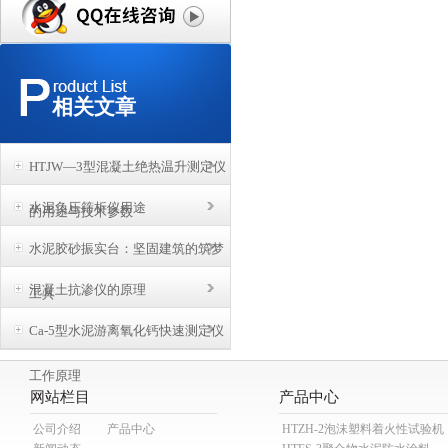
相关文章
HTJW—3型混凝土绝热温升测定仪
水泥负压筛析仪用途
的用途与技术参数
水泥胶砂振实台：坚固建筑的筑梦
混凝土抗渗仪的原理
工具
Ca-5型水泥游离氧化钙快速测定仪
工作原理
网站栏目
产品中心
公司介绍
产品中心
HTZH-2泡沫塑料着火性试验机