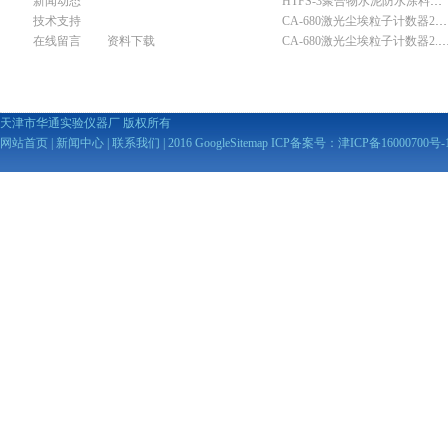
新闻动态
HTFS-3聚合物水泥防水涂料分散机
技术支持
CA-680激光尘埃粒子计数器28.3L
在线留言
资料下载
CA-680激光尘埃粒子计数器2
天津市华通实验仪器厂 版权所有
网站首页
|
新闻中心
|
联系我们
| 2016
GoogleSitemap
ICP备案号：
津ICP备16000700号-